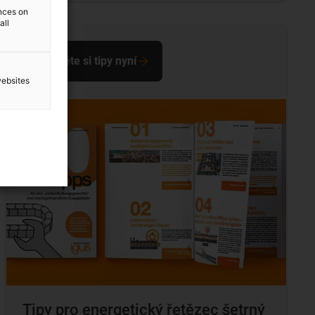
ences on
all
Stáhněte si tipy nyní
websites
Tipy pro energetický řetězec šetrný