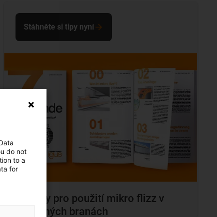
Stáhněte si tipy nyní
 Data
ou do not
ion to a
ta for
Důvody pro použití mikro flizz v
posuvných branách