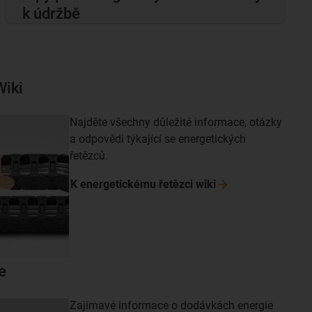
k údržbě
Wiki
Najděte všechny důležité informace, otázky
a odpovědi týkající se energetických
řetězců.
K energetickému řetězci
wiki
e
Zajímavé informace o dodávkách energie