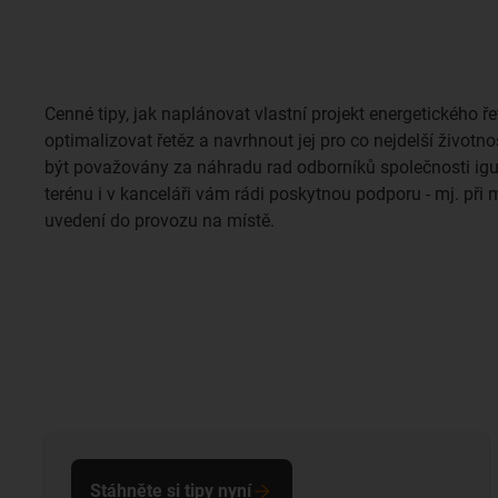
Cenné tipy, jak naplánovat vlastní projekt energetického ře
optimalizovat řetěz a navrhnout jej pro co nejdelší životno
být považovány za náhradu rad odborníků společnosti igus
terénu i v kanceláři vám rádi poskytnou podporu - mj. při m
uvedení do provozu na místě.
Stáhněte si tipy nyní