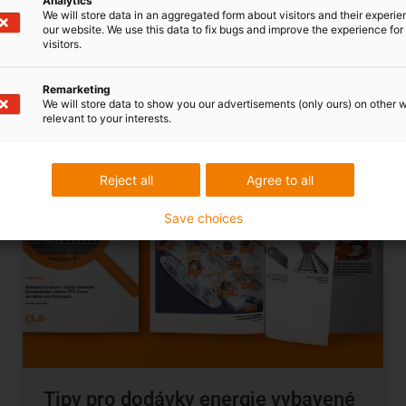
Analytics
We will store data in an aggregated form about visitors and their experi
our website. We use this data to fix bugs and improve the experience for 
visitors.
Stáhněte si tipy nyní
Remarketing
We will store data to show you our advertisements (only ours) on other 
relevant to your interests.
Reject all
Agree to all
Save choices
Tipy pro dodávky energie vybavené