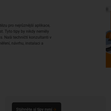
tězu pro nejrůznější aplikace,
st. Tyto tipy by nikdy neměly
. Naši techničtí konzultanti v
ěření, návrhu, instalaci a
Stáhněte si tipy nyní