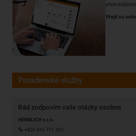
přednášejících
Přejít na onli
Poradenské služby
Rád zodpovím vaše otázky osobne
HENNLICH s.r.o.
+420 416 711 333