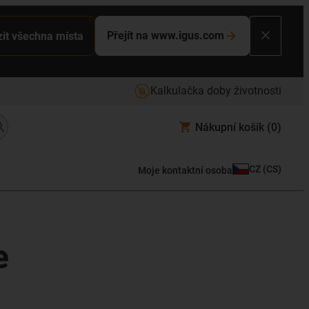
Přejít na www.igus.com
it všechna místa
Kalkulačka doby životnosti
Nákupní košík
(0)
CZ
(
CS
)
Moje kontaktní osoba
e