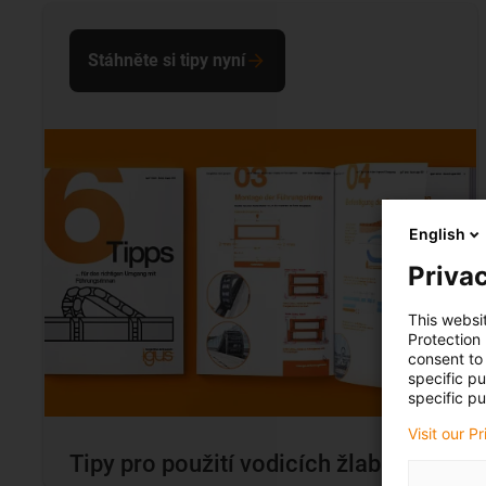
Stáhněte si tipy nyní
English
Privac
This websi
Protection
consent to 
specific p
specific pu
Visit our P
Tipy pro použití vodicích žlabů