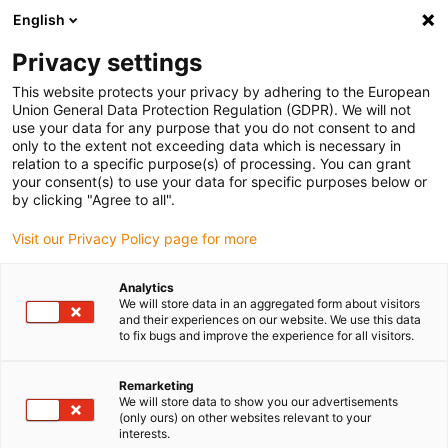
English
Vyberte místo pro doručení
Privacy settings
Výběr stránky země/oblasti může ovlivnit různé faktory
This website protects your privacy by adhering to the European
Union General Data Protection Regulation (GDPR). We will not
Zobrazit všechna místa
use your data for any purpose that you do not consent to and
only to the extent not exceeding data which is necessary in
relation to a specific purpose(s) of processing. You can grant
Přejít na www.igus.com
your consent(s) to use your data for specific purposes below or
by clicking "Agree to all".
Visit our Privacy Policy page for more
(0)
Analytics
We will store data in an aggregated form about visitors
Domovská stránka
Energetické řetězy
Online semináře
and their experiences on our website. We use this data
to fix bugs and improve the experience for all visitors.
Online seminář k
Remarketing
We will store data to show you our advertisements
(only ours) on other websites relevant to your
energetickým řetězům
interests.