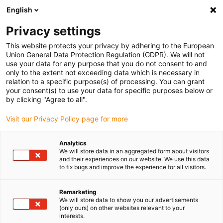
English
Vyberte místo pro doručení
Privacy settings
Výběr stránky země/oblasti může ovlivnit různé faktory
This website protects your privacy by adhering to the European
Union General Data Protection Regulation (GDPR). We will not
Zobrazit všechna místa
use your data for any purpose that you do not consent to and
only to the extent not exceeding data which is necessary in
relation to a specific purpose(s) of processing. You can grant
Přejít na www.igus.com
your consent(s) to use your data for specific purposes below or
by clicking "Agree to all".
Visit our Privacy Policy page for more
(0)
Analytics
We will store data in an aggregated form about visitors
Domovská stránka
Materiál
Zkušební laboratoř
and their experiences on our website. We use this data
to fix bugs and improve the experience for all visitors.
Výpočet životnosti díky
Remarketing
We will store data to show you our advertisements
(only ours) on other websites relevant to your
zkušební laboratoři
interests.