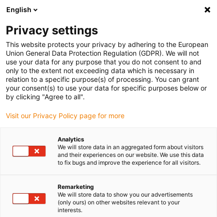
English
Vyberte místo pro doručení
Privacy settings
Výběr stránky země/oblasti může ovlivnit různé faktory
This website protects your privacy by adhering to the European
Union General Data Protection Regulation (GDPR). We will not
Zobrazit všechna místa
use your data for any purpose that you do not consent to and
only to the extent not exceeding data which is necessary in
relation to a specific purpose(s) of processing. You can grant
Přejít na www.igus.com
your consent(s) to use your data for specific purposes below or
by clicking "Agree to all".
Visit our Privacy Policy page for more
(0)
Analytics
We will store data in an aggregated form about visitors
Domovská stránka
Služby
Testlabor
and their experiences on our website. We use this data
to fix bugs and improve the experience for all visitors.
zkušební laboratoř: Roboti
Remarketing
We will store data to show you our advertisements
(only ours) on other websites relevant to your
na zkušebním zařízení
interests.