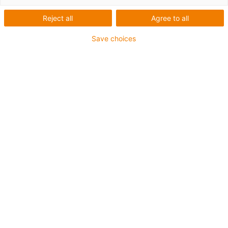
Reject all
Agree to all
Save choices
Jedna robotická buňka následuje v těsném sledu za
druhou. Pohybující se roboti a ozubená kola vytvářejí