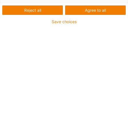
Reject all
Agree to all
Save choices
Seznam
Dlaždice
Počet produktů:
0
Contact us
Contact details