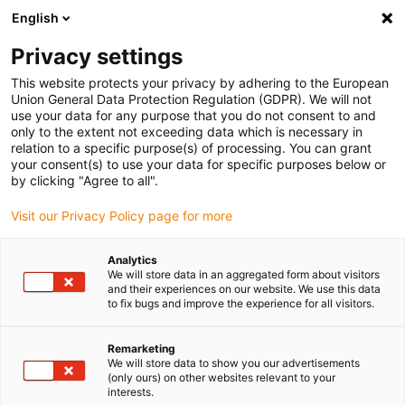
English
(0)
Privacy settings
igus-icon-arrow-right
igus-icon-arrow-right
igus-icon-arrow-right
Domů
Technologie vodicího šroubu dryspin
Matice bez axiálního
This website protects your privacy by adhering to the European
zajištění
Union General Data Protection Regulation (GDPR). We will not
use your data for any purpose that you do not consent to and
only to the extent not exceeding data which is necessary in
relation to a specific purpose(s) of processing. You can grant
Matice vodicích šroubů
your consent(s) to use your data for specific purposes below or
by clicking "Agree to all".
Visit our Privacy Policy page for more
dryspin®
Analytics
We will store data in an aggregated form about visitors
and their experiences on our website. We use this data
to fix bugs and improve the experience for all visitors.
S okamžitou platností jsou k dispozici matice vodicího šroubu
drylin® z celé řady pro jakýkoli technický požadavek. Úplná řada
obsahuje matice vodicího šroubu ze 4 samomazných vysoce
Remarketing
We will store data to show you our advertisements
výkonných polymerů iglidur®, v trapézovém nebo závitem s
(only ours) on other websites relevant to your
vysokým stoupáním, v provedení válcovém nebo s přírubou.
interests.