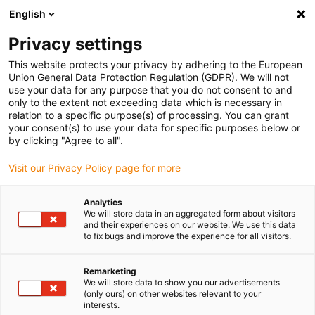
English
Vyberte místo pro doručení
Privacy settings
Výběr stránky země/oblasti může ovlivnit různé faktory
This website protects your privacy by adhering to the European
Union General Data Protection Regulation (GDPR). We will not
Zobrazit všechna místa
use your data for any purpose that you do not consent to and
only to the extent not exceeding data which is necessary in
relation to a specific purpose(s) of processing. You can grant
Přejít na www.igus.com
your consent(s) to use your data for specific purposes below or
by clicking "Agree to all".
Visit our Privacy Policy page for more
(0)
Analytics
We will store data in an aggregated form about visitors
Domovská stránka
Novinky
inovace dryspin
and their experiences on our website. We use this data
to fix bugs and improve the experience for all visitors.
Nová systémová řešení pro
Remarketing
We will store data to show you our advertisements
olověné šrouby
(only ours) on other websites relevant to your
interests.