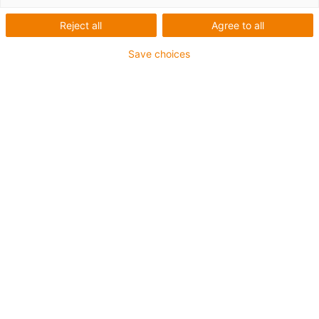
Reject all
Agree to all
Save choices
Pro 3D tiskárny z igliduru® R
Systémy závitových vřeten jsou základem každé DIY 3D
tiskárny. Zaručují přesné polohování tiskového lůžka a
jsou bezúdržbové a odolné.