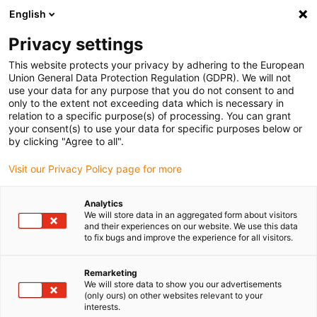
English
Vyberte místo pro doručení
Privacy settings
Výběr stránky země/oblasti může ovlivnit různé faktory
This website protects your privacy by adhering to the European
Union General Data Protection Regulation (GDPR). We will not
Zobrazit všechna místa
use your data for any purpose that you do not consent to and
only to the extent not exceeding data which is necessary in
relation to a specific purpose(s) of processing. You can grant
Přejít na www.igus.com
your consent(s) to use your data for specific purposes below or
by clicking "Agree to all".
Visit our Privacy Policy page for more
(0)
Analytics
We will store data in an aggregated form about visitors
Domovská stránka
Zemědělská technika
and their experiences on our website. We use this data
to fix bugs and improve the experience for all visitors.
Vertikální zemědělství
Remarketing
We will store data to show you our advertisements
(only ours) on other websites relevant to your
interests.