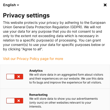
English
Vyberte místo pro doručení
Privacy settings
Výběr stránky země/oblasti může ovlivnit různé faktory
This website protects your privacy by adhering to the European
Union General Data Protection Regulation (GDPR). We will not
Zobrazit všechna místa
use your data for any purpose that you do not consent to and
only to the extent not exceeding data which is necessary in
relation to a specific purpose(s) of processing. You can grant
Přejít na www.igus.com
your consent(s) to use your data for specific purposes below or
by clicking "Agree to all".
Visit our Privacy Policy page for more
(0)
Analytics
We will store data in an aggregated form about visitors
Domovská stránka
Jeřáby
Technologie sypkých látek
and their experiences on our website. We use this data
to fix bugs and improve the experience for all visitors.
Robustní energetické
Remarketing
We will store data to show you our advertisements
(only ours) on other websites relevant to your
řetězy a kabely pro
interests.