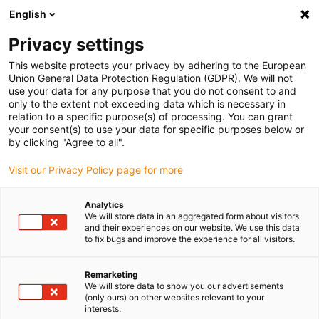
English
Vyberte místo pro doručení
Privacy settings
Výběr stránky země/oblasti může mít vliv na různé
faktory, jako jsou cena, možnosti dopravy a dostupnost
This website protects your privacy by adhering to the European
produktu.
Union General Data Protection Regulation (GDPR). We will not
use your data for any purpose that you do not consent to and
Přejít na
only to the extent not exceeding data which is necessary in
Zobrazit všechna místa
www.igus.com
relation to a specific purpose(s) of processing. You can grant
your consent(s) to use your data for specific purposes below or
by clicking "Agree to all".
search
(
0
)
Visit our Privacy Policy page for more
search
Home
Spherical bearings
Technické údaje
Analytics
We will store data in an aggregated form about visitors
igubal® -
and their experiences on our website. We use this data
to fix bugs and improve the experience for all visitors.
Technické údaje
Remarketing
We will store data to show you our advertisements
(only ours) on other websites relevant to your
interests.