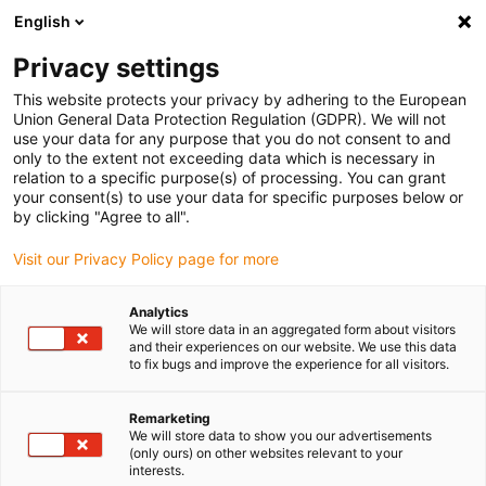
English
Vyberte místo pro doručení
Privacy settings
Výběr stránky země/oblasti může ovlivnit různé faktory
This website protects your privacy by adhering to the European
Union General Data Protection Regulation (GDPR). We will not
Zobrazit všechna místa
use your data for any purpose that you do not consent to and
only to the extent not exceeding data which is necessary in
relation to a specific purpose(s) of processing. You can grant
Přejít na www.igus.com
your consent(s) to use your data for specific purposes below or
by clicking "Agree to all".
Visit our Privacy Policy page for more
(0)
Analytics
We will store data in an aggregated form about visitors
Domovská stránka
Rozsah kabelů
Optické kabely
and their experiences on our website. We use this data
to fix bugs and improve the experience for all visitors.
Remarketing
We will store data to show you our advertisements
(only ours) on other websites relevant to your
interests.