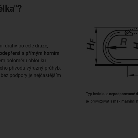
lka"?
í dráhy po celé dráze,
odepřená s přímým horním
kem poloměru oblouku
kého přívodu výrazný průhyb.
e bez podpory je nejčastějším
Typ instalace
nepodporované d
jej provozovat s maximálními h