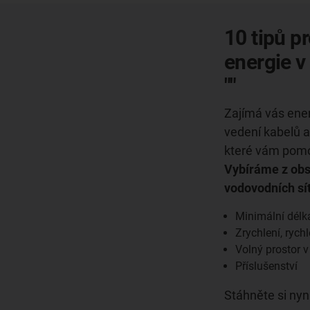
10 tipů p
energie v
""
Zajímá vás ene
vedení kabelů a 
které vám pomo
Vybíráme z obsa
vodovodních sít
Minimální dél
Zrychlení, rych
Volný prostor v
Příslušenství
Stáhněte si ny