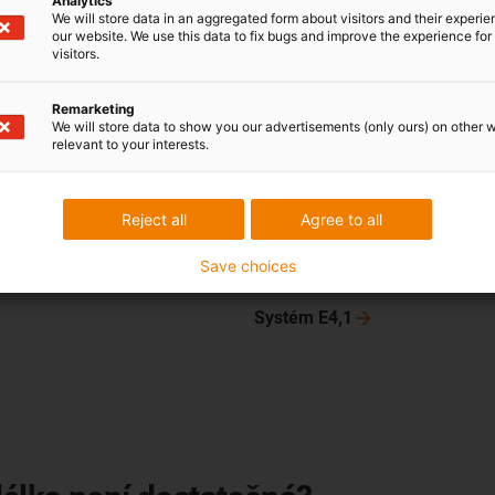
Analytics
1,5
2,0
We will store data in an aggregated form about visitors and their experi
our website. We use this data to fix bugs and improve the experience for 
visitors.
Objevte energetické
řetězce
Remarketing
We will store data to show you our advertisements (only ours) on other 
relevant to your interests.
Reject all
Agree to all
Systém E2,1
micro
Save choices
Systém
R2.1
Systém
E4,1