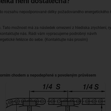
élka není dostatečná?
do rozsahu nepodporované délky požadovaného energetického ře
Tato možnost má za následek omezení z hlediska zrychlení, rych
, kontaktujte nás. Rádi vám vypracujeme podrobný návrh
getické řetězce do sebe. (Kontaktujte nás prosím)
 horním chodem a nepodepřené s povoleným průvěsem