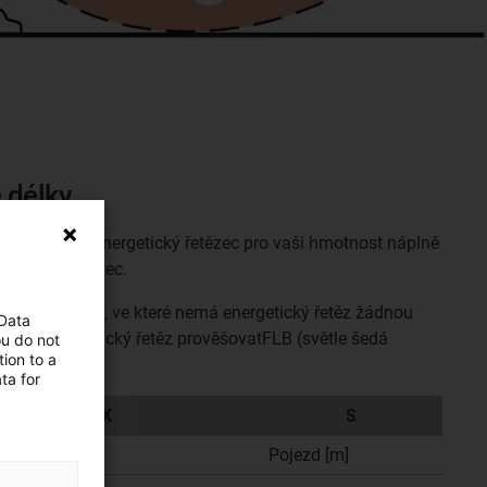
 délky.
ajít vhodný energetický řetězec pro vaši hmotnost náplně
rgetický řetězec.
ené délkyFLG, ve které nemá energetický řetěz žádnou
 Data
ačne se energetický řetěz prověšovatFLB (světle šedá
ou do not
ion to a
ta for
Osa X
S
á délka [m]
Pojezd [m]