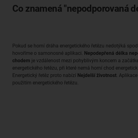
Co znamená "nepodporovaná dé
Pokud se horní dráha energetického řetězu nedotýká spodn
hovoříme o samonosné aplikaci.
Nepodepřená délka nep
chodem
je vzdálenost mezi pohyblivým koncem a začát
energetického řetězu, při které nemá horní chod energetic
Energetický řetěz proto nabízí
Nejdelší životnost
. Aplikac
použitím energetického řetězu.