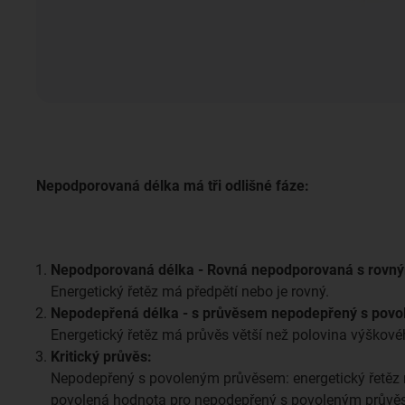
Nepodporovaná délka má tři odlišné fáze:
Nepodporovaná délka - Rovná nepodporovaná s rovn
Energetický řetěz má předpětí nebo je rovný.
Nepodepřená délka - s průvěsem nepodepřený s pov
Energetický řetěz má průvěs větší než polovina výškové
Kritický průvěs:
Nepodepřený s povoleným průvěsem: energetický řetěz m
povolená hodnota pro nepodepřený s povoleným průvěs