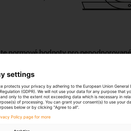
jte normové hodnoty pro nepodporované
Hodnoty v zátěžovém diagramu jsou důležité, abyste mohli n
a vzdálenost jízdy a určit maximální zatížení pro vybraný ene
y settings
Černá čára v zátěžovém diagramu označuje oblast nepodepř
te protects your privacy by adhering to the European Union General
vůli. Zvětší-li se jízdní vzdálenost nebo hmotnost kabelu, z
 Regulation (GDPR). We will not use your data for any purpose that y
and only to the extent not exceeding data which is necessary in relat
křivka).
urpose(s) of processing. You can grant your consent(s) to use your da
rposes below or by clicking "Agree to all".
Osa Y
rivacy Policy page for more
Hmotnost náplně [kg/m]
Samonosn