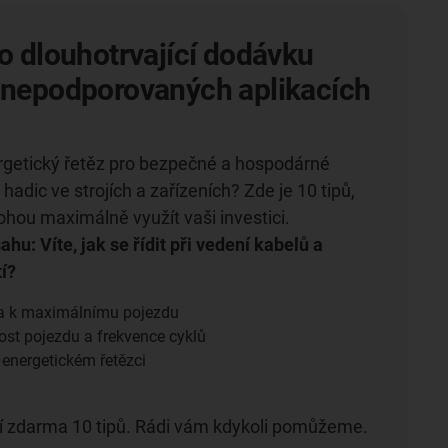
ro dlouhotrvající dodávku
 nepodporovaných aplikacích
rgetický řetěz pro bezpečné a hospodárné
hadic ve strojích a zařízeních? Zde je 10 tipů,
hou maximálně využít vaši investici.
hu: Víte, jak se řídit při vedení kabelů a
í?
ka k maximálnímu pojezdu
lost pojezdu a frekvence cyklů
 energetickém řetězci
ní zdarma 10 tipů. Rádi vám kdykoli pomůžeme.