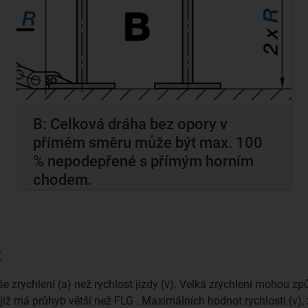
B: Celková dráha bez opory v
přímém směru může být max. 100
% nepodepřené s přímým horním
chodem.
t
 zrychlení (a) než rychlost jízdy (v). Velká zrychlení mohou způ
z již má průhyb větší než FLG . Maximálních hodnot rychlosti (v),