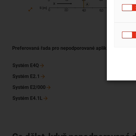
Preferovaná řada pro nepodporované aplikace
Systém
E4Q
Systém
E2.1
Systém
E2/000
Systém
E4.1L