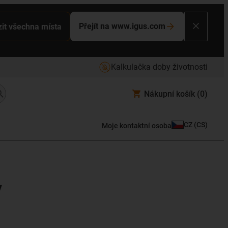
Přejít na www.igus.com
it všechna místa
Kalkulačka doby životnosti
Nákupní košík
(0)
CZ
(
CS
)
Moje kontaktní osoba
y