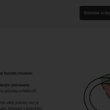
Stáhněte si tip
ým horním chodem:
oleným průvěsem:
ho průvěsu e-řetězu®.
á větší průvěs, než je
em. Montáži s kritickým