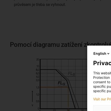
průvěsem je třeba se vyhnout.
Pomocí diagramu zatížení zkontrolu
English
Privac
This websi
Protection
consent to 
specific p
specific pu
Visit our P