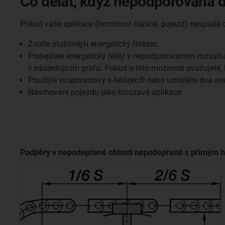
Co dělat, když nepodporovaná d
Pokud vaše aplikace (hmotnost náplně, pojezd) nespadá 
Zvolte stabilnější energetický řetězec
Podepřete energetický řetěz v nepodporovaném rozsahu. 
v následujícím grafu. Pokud o této možnosti uvažujete
Použijte vícepásmový e-řetězec® nebo umístěte dva ener
Navrhování pojezdu jako klouzavé aplikace
Podpěry v nepodepřené oblasti nepodepřené s přímým