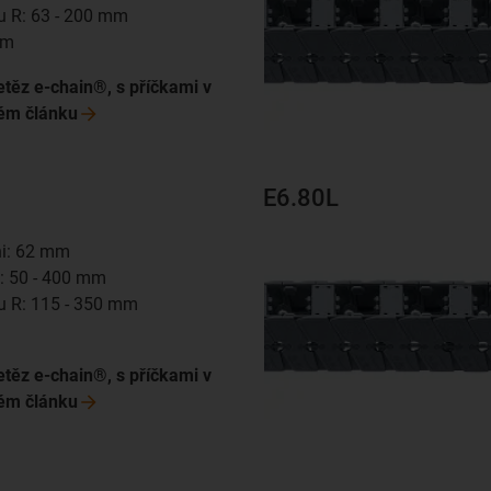
u R: 63 - 200 mm
mm
etěz e-chain®, s příčkami v
hém
článku
E6.80L
hi: 62 mm
Bi: 50 - 400 mm
u R: 115 - 350 mm
m
etěz e-chain®, s příčkami v
hém
článku