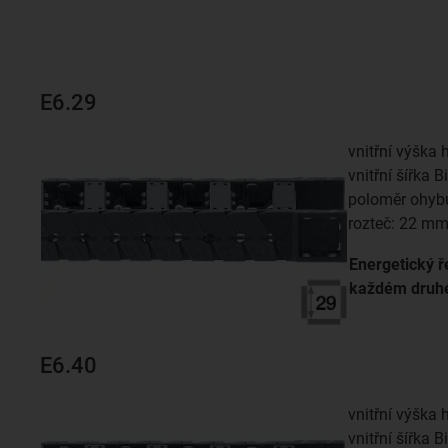
E6.29
vnitřní výška 
vnitřní šířka 
poloměr ohyb
rozteč: 22 m
Energetický ř
každém dru
E6.40
vnitřní výška 
vnitřní šířka 