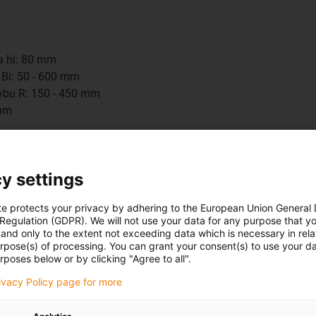
ka hi: 80 mm
a Bi: 50 - 600 mm
ybu R: 150 - 450 mm
 mm
 řetěz e-chain®, s příčkami
druhém
článku
y settings
te protects your privacy by adhering to the European Union General
 Regulation (GDPR). We will not use your data for any purpose that y
and only to the extent not exceeding data which is necessary in relat
urpose(s) of processing. You can grant your consent(s) to use your da
rposes below or by clicking "Agree to all".
R6.40
rivacy Policy page for more
hi: 28 mm
Bi: 30 - 120 mm