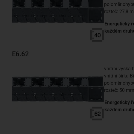
poloměr ohyb
rozteč: 27,8 
Energetický ř
každém dru
E6.62
vnitřní výška 
vnitřní šířka 
poloměr ohyb
rozteč: 50 m
Energetický ř
každém dru