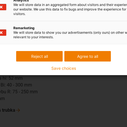
Analytics
We will store data in an aggregated form about visitors and their experi
u R: 55 - 150 mm
our website. We use this data to fix bugs and improve the experience for 
m
visitors.
rubka
Remarketing
We will store data to show you our advertisements (only ours) on other 
relevant to your interests.
Reject all
Agree to all
Save choices
ka hi: 52 mm
a Bi: 40 - 300 mm
ybu R: 75 - 250 mm
 mm
á
trubka