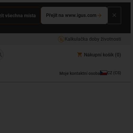
Přejít na www.igus.com
it všechna místa
Kalkulačka doby životnosti
Nákupní košík
(0)
CZ
(
CS
)
Moje kontaktní osoba