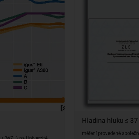
Hladina hluku ≤ 37
měření provedené společn
ku (WZL) na Univerzitě