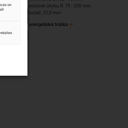
ences on
poloměr ohybu R: 75 - 200 mm
all
rozteč: 27,8 mm
energetická
trubka
websites