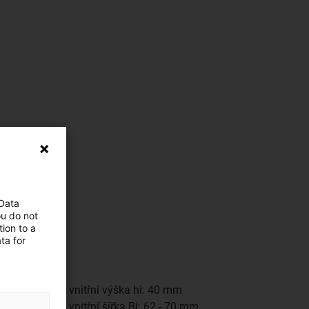
 Data
ou do not
ion to a
ta for
vnitřní výška hi: 40 mm
vnitřní šířka Bi: 62 - 70 mm