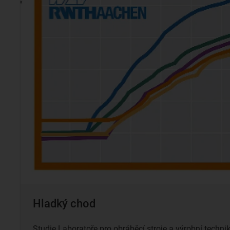
Hladký chod
Studie Laboratoře pro obráběcí stroje a výrobní techni