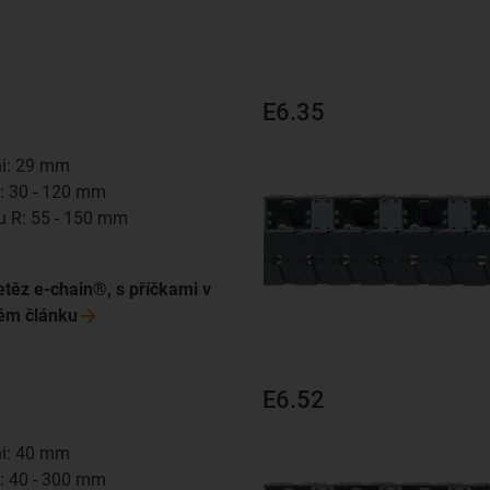
E6.35
hi: 29 mm
Bi: 30 - 120 mm
u R: 55 - 150 mm
m
etěz e-chain®, s příčkami v
hém
článku
E6.52
hi: 40 mm
Bi: 40 - 300 mm