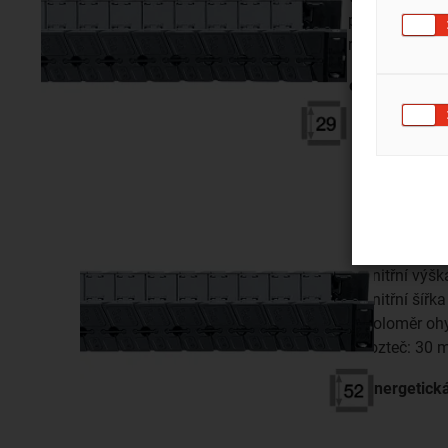
poloměr ohyb
rozteč: 22 m
energetická
t
R6.52
vnitřní výš
vnitřní šířk
poloměr oh
rozteč: 30
energetick