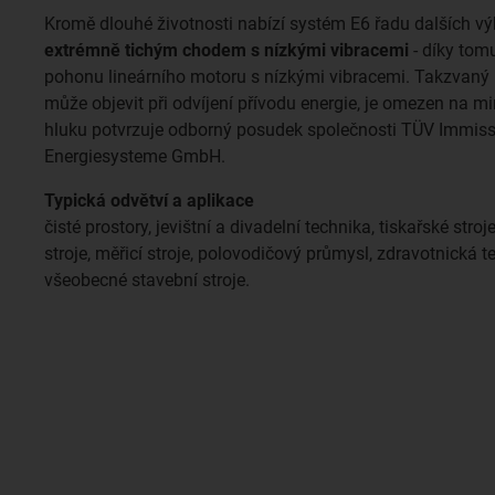
Kromě dlouhé životnosti nabízí systém E6 řadu dalších vý
extrémně tichým
chodem s nízkými vibracemi
- díky tom
pohonu lineárního motoru s nízkými vibracemi. Takzvaný p
může objevit při odvíjení přívodu energie, je omezen na 
hluku potvrzuje odborný posudek společnosti TÜV Immis
Energiesysteme GmbH.
Typická odvětví a aplikace
čisté prostory, jevištní a divadelní technika, tiskařské stro
stroje, měřicí stroje, polovodičový průmysl, zdravotnická t
všeobecné stavební stroje.