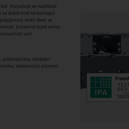
hod. Vyznačuje se například
u se dobře hodí ke koncepci
olygonový efekt, který se
minimum. Extrémně nízké emise
sionsschutz und
je, automatizace, obráběcí
echnika, elektronický průmysl,