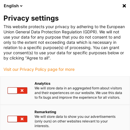
English
Vyberte místo pro doručení
Privacy settings
Výběr stránky země/oblasti může ovlivnit různé faktory
This website protects your privacy by adhering to the European
Union General Data Protection Regulation (GDPR). We will not
Zobrazit všechna místa
use your data for any purpose that you do not consent to and
only to the extent not exceeding data which is necessary in
relation to a specific purpose(s) of processing. You can grant
Přejít na www.igus.com
your consent(s) to use your data for specific purposes below or
by clicking "Agree to all".
Visit our Privacy Policy page for more
(0)
Analytics
We will store data in an aggregated form about visitors
Domovská stránka
Válečkové energetické řetězy
P4.1
and their experiences on our website. We use this data
to fix bugs and improve the experience for all visitors.
P4.1 rol e-chain®
Remarketing
We will store data to show you our advertisements
(only ours) on other websites relevant to your
interests.