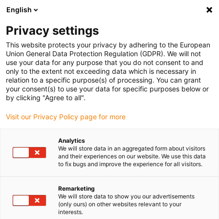
English
Vyberte místo pro doručení
Privacy settings
Výběr stránky země/oblasti může ovlivnit různé faktory
This website protects your privacy by adhering to the European
Union General Data Protection Regulation (GDPR). We will not
Zobrazit všechna místa
use your data for any purpose that you do not consent to and
only to the extent not exceeding data which is necessary in
relation to a specific purpose(s) of processing. You can grant
Přejít na www.igus.com
your consent(s) to use your data for specific purposes below or
by clicking "Agree to all".
Visit our Privacy Policy page for more
(0)
Analytics
We will store data in an aggregated form about visitors
Domovská stránka
Válečkové energetické řetězy
P4
and their experiences on our website. We use this data
to fix bugs and improve the experience for all visitors.
Profilové řetězy rol e-
Remarketing
We will store data to show you our advertisements
(only ours) on other websites relevant to your
chain® P4: pro velmi
interests.