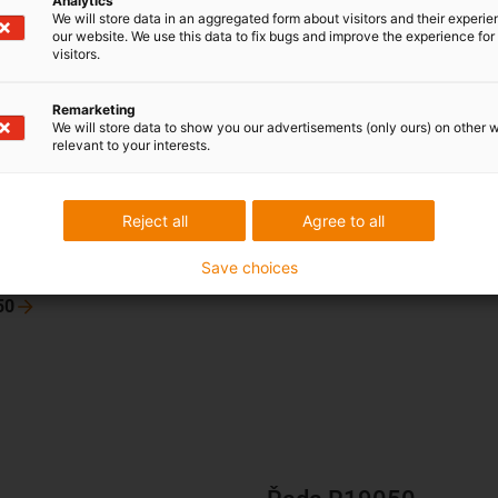
Analytics
We will store data in an aggregated form about visitors and their experi
our website. We use this data to fix bugs and improve the experience for 
visitors.
Remarketing
We will store data to show you our advertisements (only ours) on other 
350
relevant to your interests.
ka hi: 86 mm
a Bi: 50 - 400 mm
Reject all
Agree to all
ybu R: 150 - 600 mm
 mm
Save choices
50