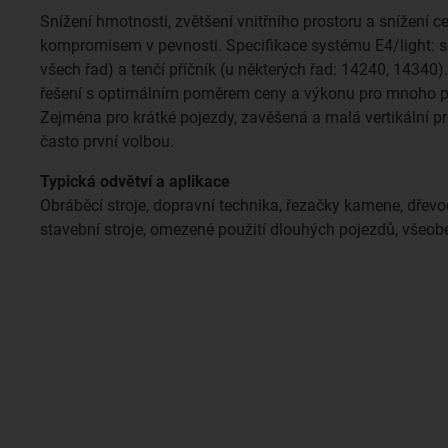
Snížení hmotnosti, zvětšení vnitřního prostoru a snížení c
kompromisem v pevnosti. Specifikace systému E4/light: s
všech řad) a tenčí příčník (u některých řad: 14240, 14340
řešení s optimálním poměrem ceny a výkonu pro mnoho p
Zejména pro krátké pojezdy, zavěšená a malá vertikální pr
často první volbou.
Typická odvětví a aplikace
Obráběcí stroje, dopravní technika, řezačky kamene, dřevoo
stavební stroje, omezené použití dlouhých pojezdů, všeobec