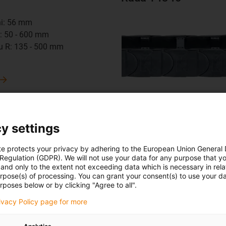
hi: 56 mm
Bi: 50 - 600 mm
u R: 135 - 500 mm
m
y settings
Řada 15150
te protects your privacy by adhering to the European Union General
hi: 70 mm
 Regulation (GDPR). We will not use your data for any purpose that y
and only to the extent not exceeding data which is necessary in relat
Bi: 50 - 600 mm
urpose(s) of processing. You can grant your consent(s) to use your da
u R: 150 - 600 mm
rposes below or by clicking "Agree to all".
m
rivacy Policy page for more