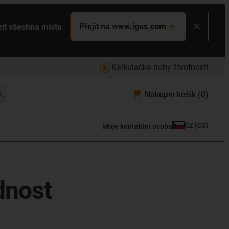
Přejít na www.igus.com
it všechna místa
Kalkulačka doby životnosti
Nákupní košík
(0)
CZ
(
CS
)
Moje kontaktní osoba
dnost