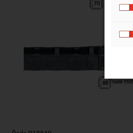
Řada 15
vnitřní výš
vnitřní šířk
poloměr oh
rozteč: 91
K řadě
153