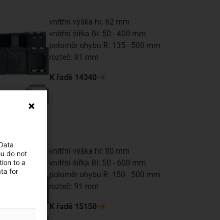
vnitřní výška hi: 62 mm
vnitřní šířka Bi: 50 - 400 mm
poloměr ohybu R: 135 - 500 mm
rozteč: 91 mm
K řadě
14340
 Data
vnitřní výška hi: 80 mm
ou do not
ion to a
vnitřní šířka Bi: 50 - 600 mm
ta for
poloměr ohybu R: 150 - 500 mm
rozteč: 91 mm
K řadě
15150