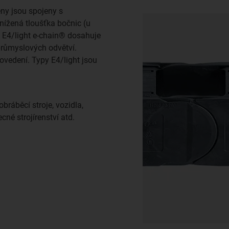
eny jsou spojeny s
nížená tloušťka bočnic (u
). E4/light e-chain® dosahuje
růmyslových odvětví.
ovedení. Typy E4/light jsou
bráběcí stroje, vozidla,
né strojírenství atd.