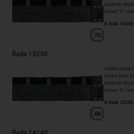
poloměr ohyb
rozteč: 91 m
K řadě
14550
Řada 15250
vnitřní výška 
vnitřní šířka 
poloměr ohyb
rozteč: 91 m
K řadě
15250
Řada 14140