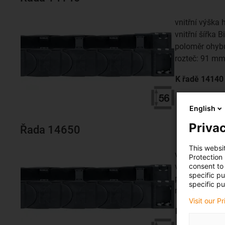
vnitřní výška 
vnitřní šířka 
poloměr ohyb
rozteč: 91 m
K řadě
14140
English
Privac
Řada 14650
This websi
vnitřní výška 
Protection
consent to 
vnitřní šířka 
specific p
poloměr ohyb
specific pu
rozteč: 91 m
Visit our P
K řadě
14650