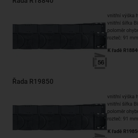
Řada R18840
vnitřní výška 
vnitřní šířka 
poloměr ohyb
rozteč: 91 m
K řadě
R1884
Řada R19850
vnitřní výška 
vnitřní šířka 
poloměr ohyb
rozteč: 91 m
K řadě
R1985