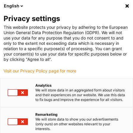
English
Vyberte místo pro doručení
Privacy settings
Výběr stránky země/oblasti může ovlivnit různé faktory
This website protects your privacy by adhering to the European
Union General Data Protection Regulation (GDPR). We will not
Zobrazit všechna místa
use your data for any purpose that you do not consent to and
only to the extent not exceeding data which is necessary in
relation to a specific purpose(s) of processing. You can grant
Přejít na www.igus.com
your consent(s) to use your data for specific purposes below or
by clicking "Agree to all".
Visit our Privacy Policy page for more
(0)
Analytics
We will store data in an aggregated form about visitors
Domovská stránka
Produkty
autoglide
and their experiences on our website. We use this data
to fix bugs and improve the experience for all visitors.
Systém autoglide -
Remarketing
We will store data to show you our advertisements
(only ours) on other websites relevant to your
Speciální řešení pro
interests.