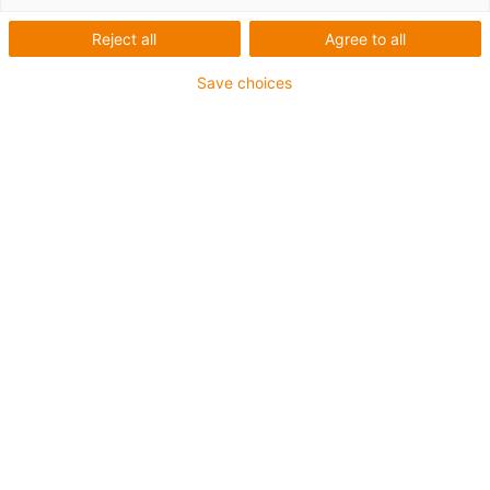
pro řadu E6.1 6 a E6
Reject all
Agree to all
Save choices
Nový příčník
Pevnější a ještě méně otěruvzdorné pro větší vhodnost
pro čisté prostory