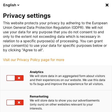
English
Vyberte místo pro doručení
Privacy settings
Výběr stránky země/oblasti může ovlivnit různé faktory
This website protects your privacy by adhering to the European
Union General Data Protection Regulation (GDPR). We will not
Zobrazit všechna místa
use your data for any purpose that you do not consent to and
only to the extent not exceeding data which is necessary in
relation to a specific purpose(s) of processing. You can grant
Přejít na www.igus.com
your consent(s) to use your data for specific purposes below or
by clicking "Agree to all".
Visit our Privacy Policy page for more
(0)
Analytics
We will store data in an aggregated form about visitors
Domovská stránka
Nové produkty
and their experiences on our website. We use this data
to fix bugs and improve the experience for all visitors.
Příčka a vnitřní oddělení E6.1 a E6
Remarketing
We will store data to show you our advertisements
Příčka a vnitřní oddělení
(only ours) on other websites relevant to your
interests.