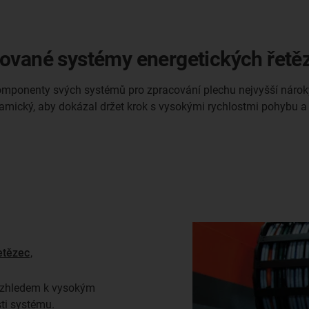
tované systémy energetických řetě
 komponenty svých systémů pro zpracování plechu nejvyšší nárok
amický, aby dokázal držet krok s vysokými rychlostmi pohybu a
etězec
,
vzhledem k vysokým
ti systému.