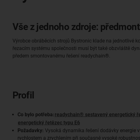
Vše z jednoho zdroje: předmon
Výrobce obráběcích strojů Bystronic klade na jednotlivé
řezacím systému společnosti musí být také obzvláště dyn
předem smontovanému řešení readychain®.
Profil
Co bylo potřeba:
readychain® sestavený energetický ř
energetický řetězec typu E6
Požadavky:
Vysoká dynamika řešení dodávky energie 
rychlostem a zrychlením při současné vysoké robustnos