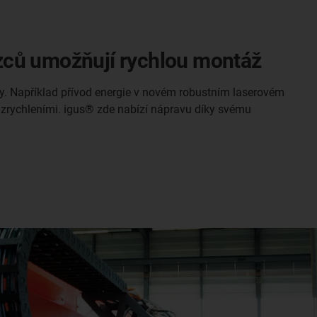
zců umožňují rychlou montáž
y. Například přívod energie v novém robustním laserovém
 zrychleními. igus® zde nabízí nápravu díky svému