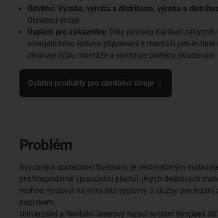
Odvětví: Výroba, výroba a distribuce, výroba a distribu
Obráběcí stroje
Úspěch pro zákazníka:
Díky procesu Kanban zákazník
energetického řetězce připravené k montáži just-in-tim
zkracuje dobu montáže a eliminuje potřebu skladování.
Ostatní produkty pro obráběcí stroje
Problém
Švýcarská společnost Bystronic je celosvětovým dodavate
pro hospodárné zpracování plechů, jiných deskových mater
mohou využívat na míru šité systémy a služby pro řezání
paprskem.
Univerzální a flexibilní laserový řezací systém Byspeed 3