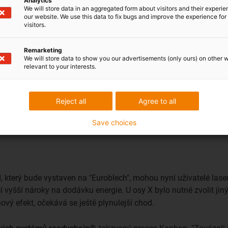
Analytics
We will store data in an aggregated form about visitors and their experi
our website. We use this data to fix bugs and improve the experience for 
visitors.
Remarketing
We will store data to show you our advertisements (only ours) on other 
relevant to your interests.
getické řetězové posuvy.
Sprška jisker při řezání laserem
Reject all
Agree to all
Save choices
 který bude vystaven na "Euroblech", mohou nyní uživatelé lase
í vyšší nároky na dodávku energie. U osy X bylo nutné zvolit ji
vý efekt, očekává se ještě plynulejší chod.