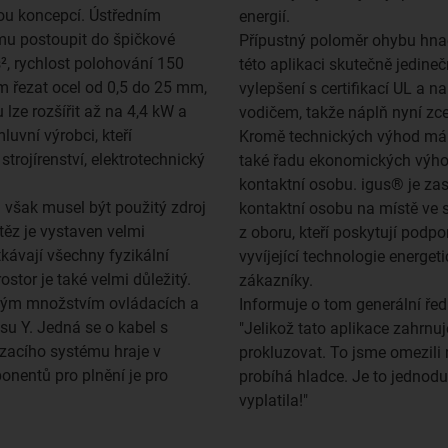
nou koncepcí. Ústředním
energií.
mu postoupit do špičkové
Přípustný poloměr ohybu hnac
², rychlost polohování 150
této aplikaci skutečně jedine
m řezat ocel od 0,5 do 25 mm,
vylepšení s certifikací UL a 
lze rozšířit až na 4,4 kW a
vodičem, takže náplň nyní zc
uvní výrobci, kteří
Kromě technických výhod má 
trojírenství, elektrotechnický
také řadu ekonomických výho
kontaktní osobu. igus® je za
šak musel být použitý zdroj
kontaktní osobu na místě ve 
etěz je vystaven velmi
z oboru, kteří poskytují podp
kávají všechny fyzikální
vyvíjející technologie energe
stor je také velmi důležitý.
zákazníky.
lkým množstvím ovládacích a
Informuje o tom generální řed
osu Y. Jedná se o kabel s
"Jelikož tato aplikace zahrnu
zacího systému hraje v
prokluzovat. To jsme omezili 
onentů pro plnění je pro
probíhá hladce. Je to jednodu
vyplatila!"