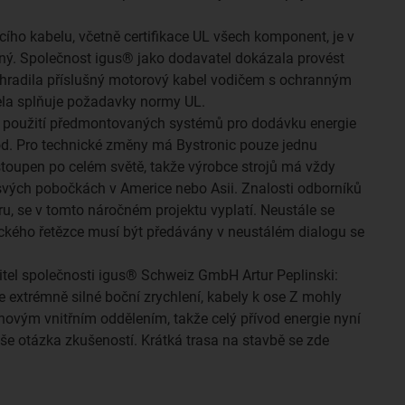
ího kabelu, včetně certifikace UL všech komponent, je v
čný. Společnost igus® jako dodavatel dokázala provést
nahradila příslušný motorový kabel vodičem s ochranným
ela splňuje požadavky normy UL.
použití předmontovaných systémů pro dodávku energie
d. Pro technické změny má Bystronic pouze jednu
stoupen po celém světě, takže výrobce strojů má vždy
svých pobočkách v Americe nebo Asii. Znalosti odborníků
oru, se v tomto náročném projektu vyplatí. Neustále se
tického řetězce musí být předávány v neustálém dialogu se
itel společnosti igus® Schweiz GmbH Artur Peplinski:
je extrémně silné boční zrychlení, kabely k ose Z mohly
novým vnitřním oddělením, takže celý přívod energie nyní
še otázka zkušeností. Krátká trasa na stavbě se zde