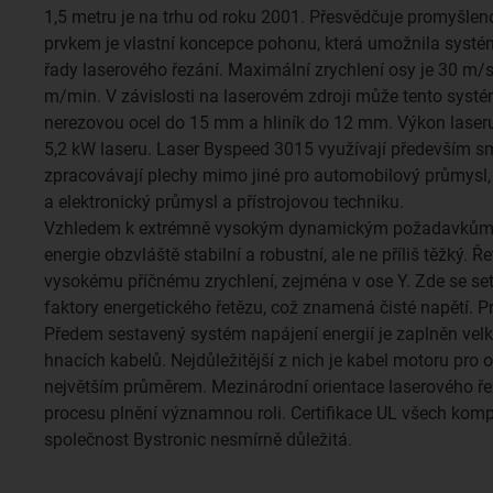
1,5 metru je na trhu od roku 2001. Přesvědčuje promyšle
prvkem je vlastní koncepce pohonu, která umožnila systé
řady laserového řezání. Maximální zrychlení osy je 30 m/s
m/min. V závislosti na laserovém zdroji může tento systé
nerezovou ocel do 15 mm a hliník do 12 mm. Výkon laseru 
5,2 kW laseru. Laser Byspeed 3015 využívají především sml
zpracovávají plechy mimo jiné pro automobilový průmysl, s
a elektronický průmysl a přístrojovou techniku.
Vzhledem k extrémně vysokým dynamickým požadavkům v
energie obzvláště stabilní a robustní, ale ne příliš těžký. Ř
vysokému příčnému zrychlení, zejména v ose Y. Zde se set
faktory energetického řetězu, což znamená čisté napětí. Pro
Předem sestavený systém napájení energií je zaplněn ve
hnacích kabelů. Nejdůležitější z nich je kabel motoru pro 
největším průměrem. Mezinárodní orientace laserového ře
procesu plnění významnou roli. Certifikace UL všech komp
společnost Bystronic nesmírně důležitá.