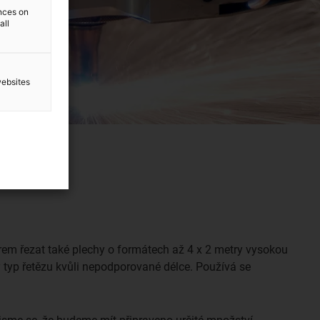
ences on
all
websites
.
rem řezat také plechy o formátech až 4 x 2 metry vysokou
ný typ řetězu kvůli nepodporované délce. Používá se