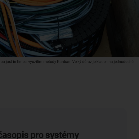
u just-in-time s využitím metody Kanban. Velký důraz je kladen na jednoduché
časopis pro systémy