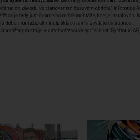
ých systémů readychain®
takzvaný proces Kanban. "Zavázali 
odáme do závodu ve stanoveném časovém období," informuje Ar
ězce je tedy just-in-time na místě montáže, kde je instalován.
je dobu montáže, eliminuje skladování a zvyšuje dostupnost.
, manažer pro stroje + automatizaci ve společnosti Bystronic AG,