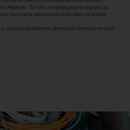
jsme se, že budeme mít připraveno určité množství
tur Peplinski. "To nám umožňuje pružně reagovat na
 Navíc používáme jednorázové obaly, které lze snadno
 a vyjadřuje spokojenost. Společnost Bystronic se rychle