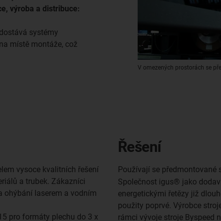
ce, výroba a distribuce:
 dostává systémy
e na místě montáže, což
V omezených prostorách se pře
Řešení
lem vysoce kvalitních řešení
Používají se předmontované 
iálů a trubek. Zákazníci
Společnost igus® jako dodav
 a ohýbání laserem a vodním
energetickými řetězy již dlouh
použity poprvé. Výrobce stroj
015 pro formáty plechu do 3 x
rámci vývoje stroje Byspeed 