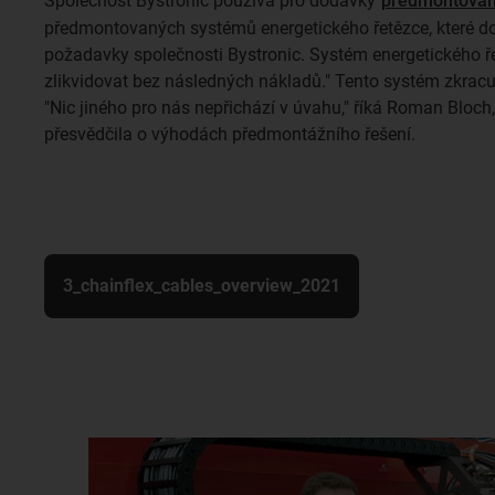
Společnost Bystronic používá pro dodávky
předmontovan
předmontovaných systémů energetického řetězce, které d
požadavky společnosti Bystronic. Systém energetického řet
zlikvidovat bez následných nákladů." Tento systém zkracu
"Nic jiného pro nás nepřichází v úvahu," říká Roman Bloch
přesvědčila o výhodách předmontážního řešení.
3_chainflex_cables_overview_2021