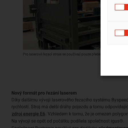
Pro laserové řezací stroje se používají pouze předem sestavené ener
Nový formát pro řezání laserem
Díky dalšímu vývoji laserového řezacího systému Byspeed,
rychlostí. Stroj má delší dráhy pojezdu a tomu odpovídajíc
zdroj energie E6
. Vzhledem k tomu, že je omezen polygono
Na vývoji se opět od počátku podílela společnost igus®.