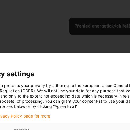
Přehled energetických řet
být energetický řetěz stabilní, robustní a nepříliš těžký. Pro
y settings
čnosti Bystronic AG
te protects your privacy by adhering to the European Union General
 Regulation (GDPR). We will not use your data for any purpose that y
and only to the extent not exceeding data which is necessary in relat
urpose(s) of processing. You can grant your consent(s) to use your da
rposes below or by clicking "Agree to all".
rivacy Policy page for more