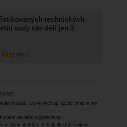
fistikovaných technických
tní sady vás děli jen 3
 iSet nyní
-loop
edení kabelů v závěsných aplikacích. Ideální pro
ýhodami pevného tažného lana.
 a na celou strukturu. V důsledku toho nejsou