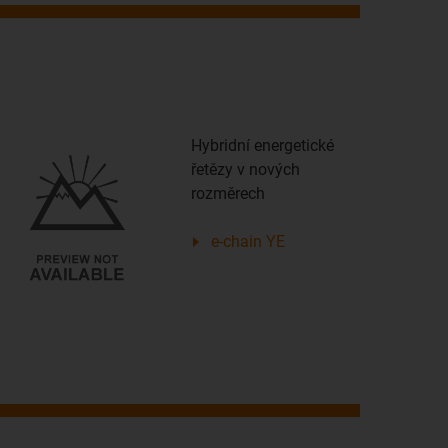
Hybridní energetické
řetězy v nových
rozměrech
e-chain YE