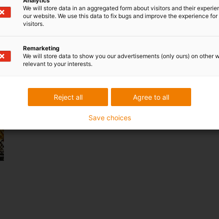
Analytics
We will store data in an aggregated form about visitors and their experi
our website. We use this data to fix bugs and improve the experience for 
visitors.
Vrtná zařízení
Remarketing
We will store data to show you our advertisements (only ours) on other 
relevant to your interests.
Reject all
Agree to all
Save choices