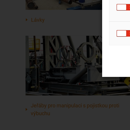
Lávky
Jeřáby pro manipulaci s pojistkou proti
výbuchu