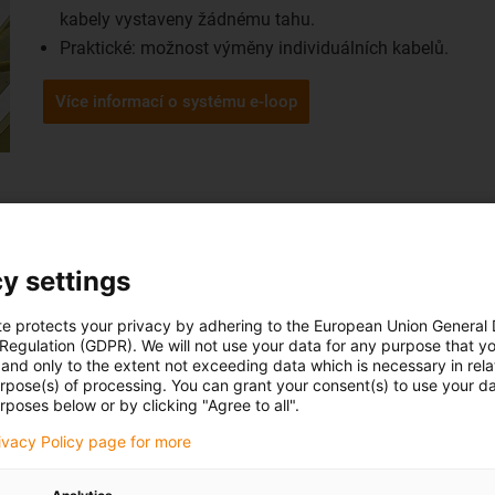
kabely vystaveny žádnému tahu.
Praktické: možnost výměny individuálních kabelů.
Více informací o systému e-loop
y settings
te protects your privacy by adhering to the European Union General
 Regulation (GDPR). We will not use your data for any purpose that y
and only to the extent not exceeding data which is necessary in relat
urpose(s) of processing. You can grant your consent(s) to use your da
rposes below or by clicking "Agree to all".
rivacy Policy page for more