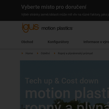
Vyberte místo pro doručení
Výběr stránky země/oblasti může mít vliv na různé faktory, jako
Obchod
Konfigurátory
Informace o výr
Home
Odvětví
Ropný a plynárenský průmysl
Tech up & Cost down
motion plast
ropný a plyn