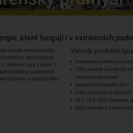
rgie, které fungují i v extrémních po
Výhody produktů igus
vysoká úroveň mechanického
ící problémy, které narušují
Dodavatel systémů pro kom
h k získávání ropy a plynu. V
100% odolné vůči korozi, o
rgetické řetězy společnosti
náročným provozem
ění hladkého a nepřetržitého
Bezúdržbové použití 24/7
Delší životnost ve srovnání
Až o 70 % nižší hmotnost o
Nižší náklady a zvýšená be