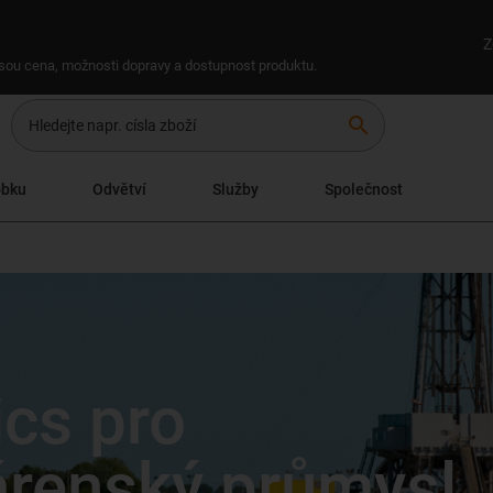
Z
 jsou cena, možnosti dopravy a dostupnost produktu.
search
obku
Odvětví
Služby
Společnost
ics pro
árenský průmysl