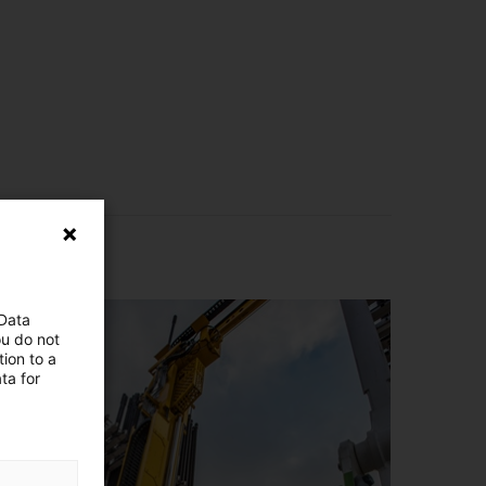
 Data
ou do not
ion to a
ta for