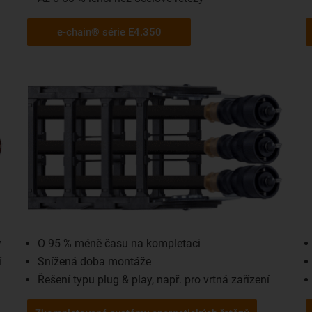
e-chain® série E4.350
y
O 95 % méně času na kompletaci
í
Snížená doba montáže
Řešení typu plug & play, např. pro vrtná zařízení