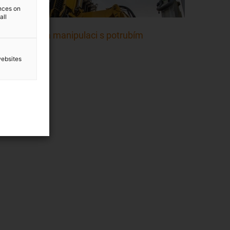
ences on
all
Zařízení na manipulaci s potrubím
websites