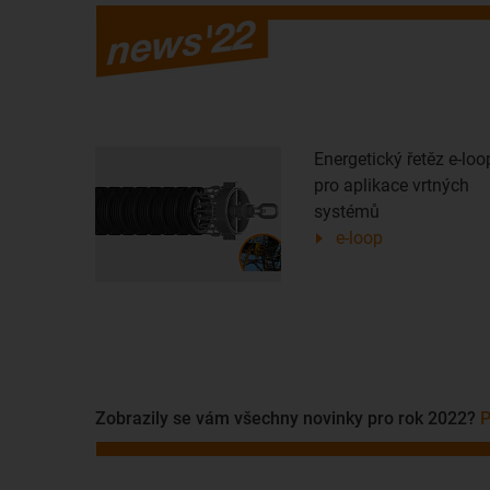
Energetický řetěz e-loo
pro aplikace vrtných
systémů
e-loop
Zobrazily se vám všechny novinky pro rok 2022?
P