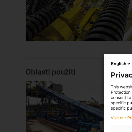
English
Oblasti použití
Privac
This websi
Protection
consent to 
specific p
specific pu
Visit our P