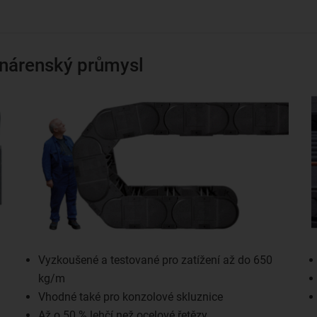
ynárenský průmysl
Vyzkoušené a testované pro zatížení až do 650
kg/m
Vhodné také pro konzolové skluznice
Až o 50 % lehčí než ocelové řetězy