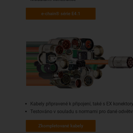
e-chain® série E4.1
Kabely připravené k připojení, také s EX konektor
Testováno v souladu s normami pro dané odvětv
Zkompletované kabely