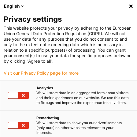
English
Vyberte místo pro doručení
Privacy settings
Výběr stránky země/oblasti může ovlivnit různé faktory
This website protects your privacy by adhering to the European
Union General Data Protection Regulation (GDPR). We will not
Zobrazit všechna místa
use your data for any purpose that you do not consent to and
only to the extent not exceeding data which is necessary in
relation to a specific purpose(s) of processing. You can grant
Přejít na www.igus.com
your consent(s) to use your data for specific purposes below or
by clicking "Agree to all".
Visit our Privacy Policy page for more
(0)
Analytics
We will store data in an aggregated form about visitors
Domovská stránka
Správa kabelů robota
and their experiences on our website. We use this data
to fix bugs and improve the experience for all visitors.
Porovnání Vlnitých Hadic Triflex R
Remarketing
We will store data to show you our advertisements
(only ours) on other websites relevant to your
interests.