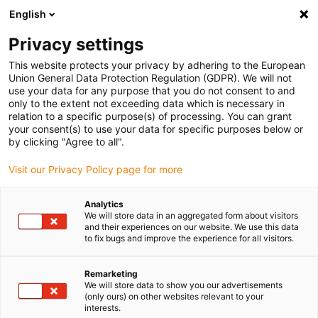
English
Vyberte místo pro doručení
Privacy settings
Výběr stránky země/oblasti může ovlivnit různé faktory
This website protects your privacy by adhering to the European
Union General Data Protection Regulation (GDPR). We will not
Zobrazit všechna místa
use your data for any purpose that you do not consent to and
only to the extent not exceeding data which is necessary in
relation to a specific purpose(s) of processing. You can grant
Přejít na www.igus.com
your consent(s) to use your data for specific purposes below or
by clicking "Agree to all".
Visit our Privacy Policy page for more
(0)
Analytics
We will store data in an aggregated form about visitors
Domovská stránka
Sběrnicový kabel
and their experiences on our website. We use this data
to fix bugs and improve the experience for all visitors.
Rozdíly mezi třídami Ethernet CAT
Remarketing
We will store data to show you our advertisements
Jaký je rozdíl mezi kabely
(only ours) on other websites relevant to your
interests.