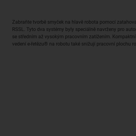
Zabraňte tvorbě smyček na hlavě robota pomocí zataho
RSSL. Tyto dva systémy byly speciálně navrženy pro aut
se středním až vysokým pracovním zatížením. Kompaktní
vedení e-řetězu® na robotu také snižují pracovní plochu 