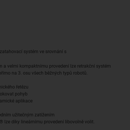
zatahovací systém ve srovnání s
 a velmi kompaktnímu provedení lze retrakční systém
ímo na 3. osu všech běžných typů robotů.
nického řetězu
lokovat pohyb
namické aplikace
ředním užitečným zatížením
 lze díky lineárnímu provedení libovolně volit.