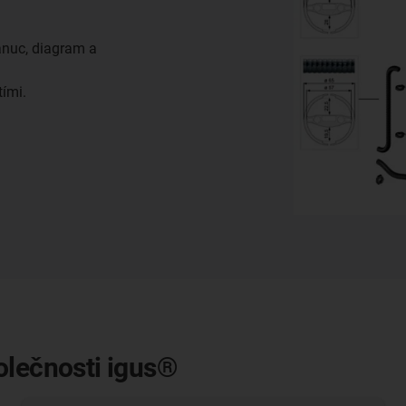
anuc, diagram a
tími.
olečnosti igus®