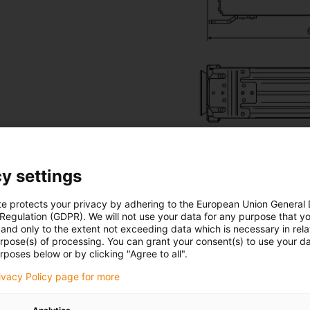
y settings
te protects your privacy by adhering to the European Union General
 Regulation (GDPR). We will not use your data for any purpose that y
L
and only to the extent not exceeding data which is necessary in relat
urpose(s) of processing. You can grant your consent(s) to use your da
rposes below or by clicking "Agree to all".
zdíl spočívá uvnitř systémů. Zjistěte, který z nich to je a proč.
rivacy Policy page for more
Do obchodu pro
TR.RSSL