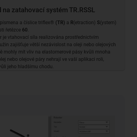
 na zatahovací systém TR.RSSL
ísmena a číslice triflex®
(TR)
a
R
(etraction)
S
(ystem)
sti řetězce
60
.
je vtahovací síla realizována prostřednictvím
užin zajišťuje větší nezávislost na oleji nebo olejových
ně mohly mít vliv na elastomerové pásy kvůli mnoha
j nebo olejové páry nehrají ve vaší aplikaci roli,
li jeho hladšímu chodu.