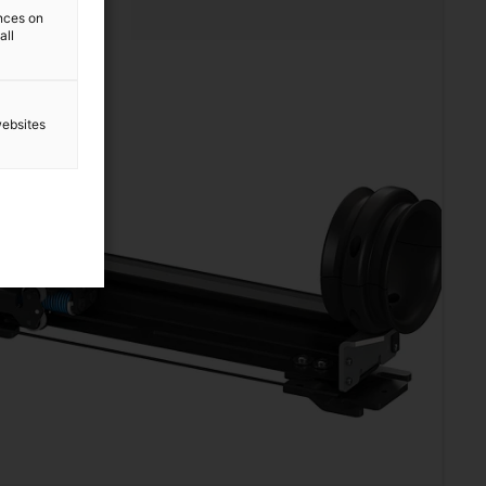
ences on
all
websites