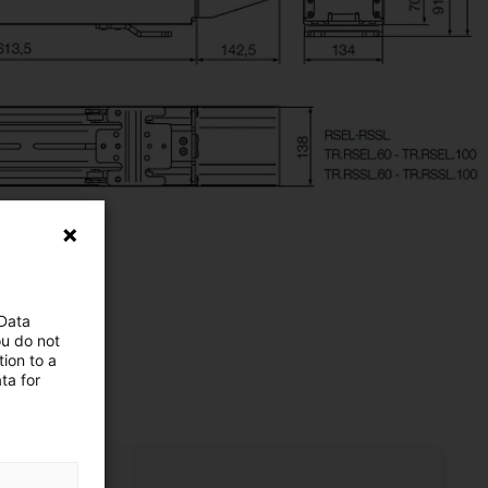
 Data
ou do not
ion to a
ta for