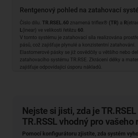
Rentgenový pohled na zatahovací sys
Číslo dílu.
TR.RSEL.60
znamená triflex®
(TR)
a
R
(etra
L
(inear) ve velikosti řetězu
60
.
V tomto systému je zatahovací síla realizována prost
pásů, což zajišťuje plynulé a konzistentní zatahování.
Elastomerové pásky se již osvědčily u většího nebo delš
zatahovacího systému TR.RSE. Zkrácení délky a mate
zajišťuje odpovídající úsporu nákladů.
Nejste si jisti, zda je TR.RSE
TR.RSSL vhodný pro vašeho 
Pomocí konfigurátoru zjistíte, zda systém vy