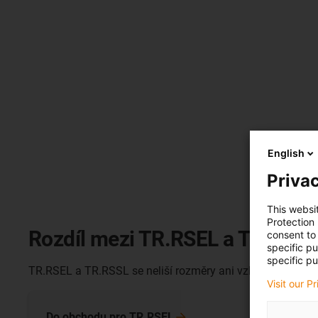
English
Privac
This websi
Protection
Rozdíl mezi TR.RSEL a TR.RSS
consent to 
specific p
specific pu
TR.RSEL a TR.RSSL se neliší rozměry ani vzhledem. Velký ro
Visit our P
Do obchodu pro TR.RSEL