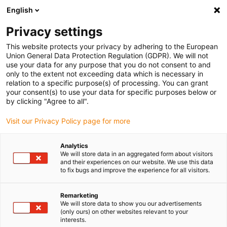
English
Vyberte místo pro doručení
Privacy settings
Výběr stránky země/oblasti může ovlivnit různé faktory
This website protects your privacy by adhering to the European
Union General Data Protection Regulation (GDPR). We will not
Zobrazit všechna místa
use your data for any purpose that you do not consent to and
only to the extent not exceeding data which is necessary in
relation to a specific purpose(s) of processing. You can grant
Přejít na www.igus.com
your consent(s) to use your data for specific purposes below or
by clicking "Agree to all".
Visit our Privacy Policy page for more
(0)
Analytics
We will store data in an aggregated form about visitors
Domovská stránka
Produkty
RSP
and their experiences on our website. We use this data
to fix bugs and improve the experience for all visitors.
Pneumaticky regulovat
Remarketing
We will store data to show you our advertisements
(only ours) on other websites relevant to your
sílu zatahování a zabránit
interests.