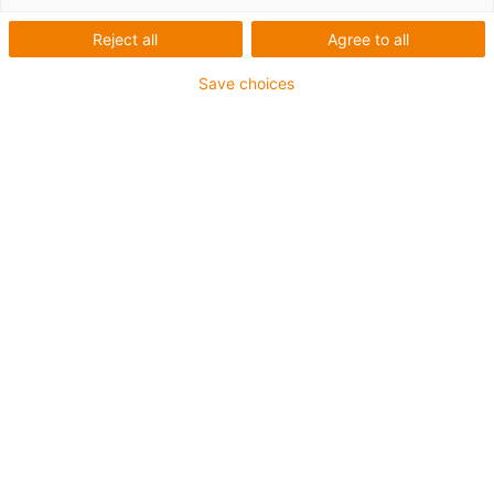
Reject all
Agree to all
E-spool flex 2.0 je verze kabelového bubnu bez kroužku
Save choices
od společnosti igus. Lze použít kabely o průměru od 5
mm do 15 mm. Kabel je vždy bezpečně veden skrz
průchodku, aby bylo zajištěno jeho správné navinutí.
Obsah:
Výhody
Montážní návod
Varianta
Dokumentace
Struktura produktu
Možné použití
Testy
Objednejte si nyní e-spool flex a e-spool flex
mini