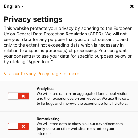
English
Vyberte místo pro doručení
Privacy settings
Výběr stránky země/oblasti může ovlivnit různé faktory
This website protects your privacy by adhering to the European
Union General Data Protection Regulation (GDPR). We will not
Zobrazit všechna místa
use your data for any purpose that you do not consent to and
only to the extent not exceeding data which is necessary in
relation to a specific purpose(s) of processing. You can grant
Přejít na www.igus.com
your consent(s) to use your data for specific purposes below or
by clicking "Agree to all".
Visit our Privacy Policy page for more
(0)
Analytics
We will store data in an aggregated form about visitors
Domovská stránka
kabelový buben e-spool
e-spool flex 2.0
and their experiences on our website. We use this data
to fix bugs and improve the experience for all visitors.
Průběžné podávání
Remarketing
We will store data to show you our advertisements
(only ours) on other websites relevant to your
panelu e-spool® flex 2.0
interests.