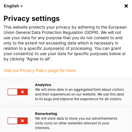
English
Privacy settings
This website protects your privacy by adhering to the European
Union General Data Protection Regulation (GDPR). We will not
use your data for any purpose that you do not consent to and
only to the extent not exceeding data which is necessary in
Kabelový naviják e-spool
relation to a specific purpose(s) of processing. You can grant
your consent(s) to use your data for specific purposes below or
flex bez kluzného kroužku
by clicking "Agree to all".
Visit our Privacy Policy page for more
Analytics
We will store data in an aggregated form about visitors
and their experiences on our website. We use this data
to fix bugs and improve the experience for all visitors.
Remarketing
We will store data to show you our advertisements
(only ours) on other websites relevant to your
interests.