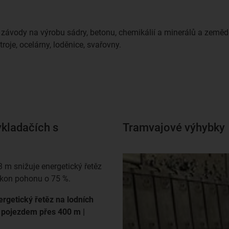
, závody na výrobu sádry, betonu, chemikálií a minerálů a zeměd
roje, ocelárny, loděnice, svařovny.
ykladačích s
Tramvajové výhybky
3 m snižuje energetický řetěz
kon pohonu o 75 %.
rgetický řetěz na lodních
 pojezdem přes 400 m |