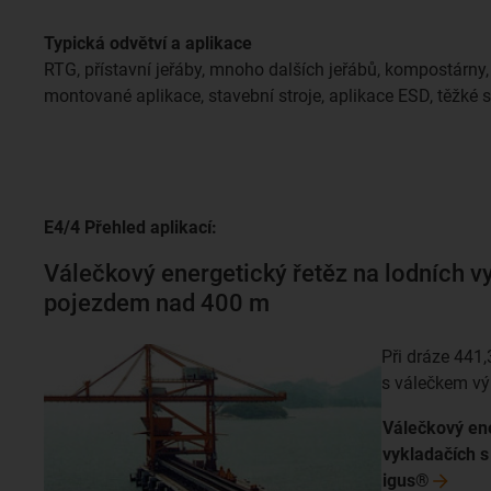
Typická odvětví a aplikace
RTG, přístavní jeřáby, mnoho dalších jeřábů, kompostárny
montované aplikace, stavební stroje, aplikace ESD, těžké st
E4/4 Přehled aplikací:
Válečkový energetický řetěz na lodních v
pojezdem nad 400 m
Při dráze 441,
s válečkem vý
Válečkový ene
vykladačích s
igus®