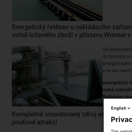
Energetický řetězec u nakládacího zařízen
volně loženého zboží v přístavu Wismar 
Od konečného
do provozu v 
energetickém 
a to ani mech
energetický ř
volně loženéh
Baltském moř
English
Kompletně smontovaný zdroj energie pro
Privac
pouťové atrakci
This websi