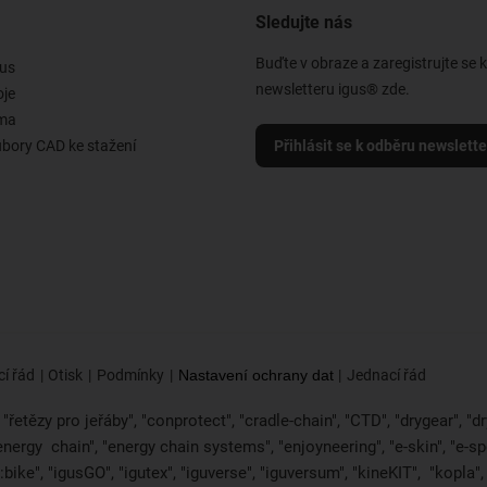
Sledujte nás
Buďte v obraze a zaregistrujte se 
us
newsletteru igus® zde.
oje
rma
ubory CAD ke stažení
Přihlásit se k odběru newslett
í řád
Otisk
Podmínky
Nastavení ochrany dat
Jednací řád
řetězy pro jeřáby", "conprotect", "cradle-chain", "CTD", "drygear", "dryl
"energy
chain", "energy chain systems", "enjoyneering", "e-skin", "e-spool",
bike", "igusGO", "igutex", "iguverse", "iguversum", "kineKIT",
"kopla"