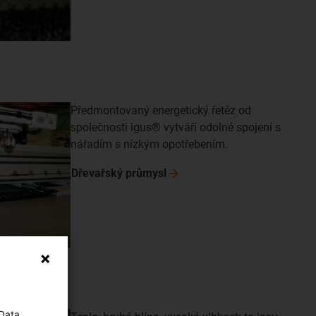
Předmontovaný energetický řetěz od
společnosti igus® vytváří odolné spojení s
nářadím s nízkým opotřebením.
Dřevařský
průmysl
 Data