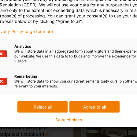
ečný, odolný proti UV záření:
 Regulation (GDPR). We will not use your data for any purpose that y
and only to the extent not exceeding data which is necessary in relat
 energetický řetěz zajišťuje
urpose(s) of processing. You can grant your consent(s) to use your da
hu v lunaparku a rychlé
rposes below or by clicking "Agree to all".
emontáž.
rivacy Policy page for more
gie pro gondolový výtah v
gus®
Analytics
We will store data in an aggregated form about visitors and their experi
our website. We use this data to fix bugs and improve the experience for 
visitors.
ami na molu
Systém podávání a v
Remarketing
We will store data to show you our advertisements (only ours) on other 
e do systému manipulace s
relevant to your interests.
ťuje jeden z našich
řetězců®. Zaručuje vysokou
olehlivost při manipulaci s
Reject all
Agree to all
Save choices
ní kabelů v lávce pro
nipulaci s
trubkami