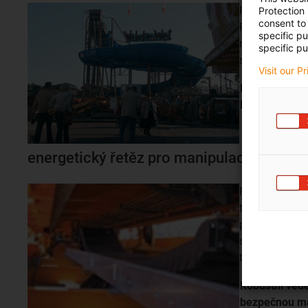
Robustní, bezp
Protection
consent to 
Předmontovaný
specific p
napájení výta
specific pu
sestavení a d
Visit our P
Dodávka ener
lunaparku |
i
energetický řetěz pro manipulaci s trubk
Přívod energi
trubkami zajiš
plastových e-
stabilitu a sp
trubkami.
Robustní vede
bezpečnou ma