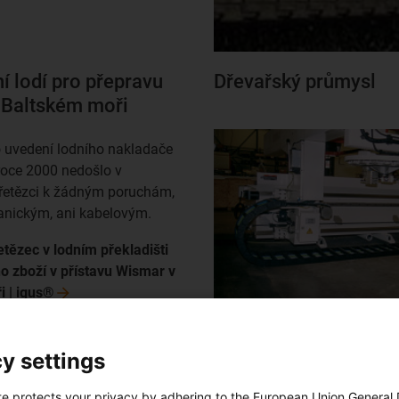
í lodí pro přepravu
Dřevařský průmysl
v Baltském moři
 uvedení lodního nakladače
roce 2000 nedošlo v
řetězci k žádným poruchám,
anickým, ani kabelovým.
etězec v lodním překladišti
o zboží v přístavu Wismar v
i |
igus®
 gondolový výtah v
Kompostárna
y settings
te protects your privacy by adhering to the European Union General