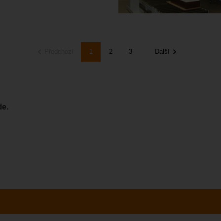
Předchozí
1
2
3
Další
de.