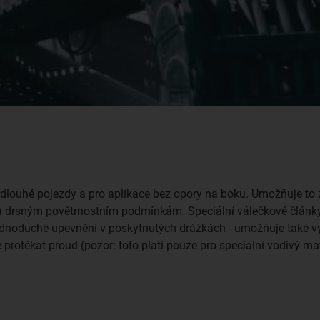
dlouhé pojezdy a pro aplikace bez opory na boku. Umožňuje to 
u a drsným povětrnostním podmínkám. Speciální válečkové články 
ednoduché upevnění v poskytnutých drážkách - umožňuje také vyn
 protékat proud (pozor: toto platí pouze pro speciální vodivý m