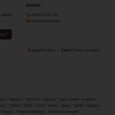
Kontakt
k odběru
+420 416 711 333
Kontaktní formulář
eru
Jazyk:
Čeština
Země:
Česká republika
in", "dryspin", "dry-tech", "dryway", "easy chain", "e-chain",
 "fixflex", "flizz", "i.Cee", "ibow", "igear", "iglide", "iglidur",
, "manus", "motion plastics", "motion polymers",