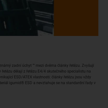
známý zadní úchyt "" mezi dvěma články řetězu. Zvyšují
řetězu dělají z řetězu E4/4 skutečného specialistu na
ikající ESD/ATEX vlastnosti: články řetězu jsou vždy
ateriál igumid® ESD a nevztahuje se na standardní řady v