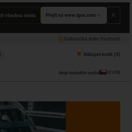
Přejít na www.igus.com
it všechna místa
Kalkulačka doby životnosti
Nákupní košík
(0)
CZ
(
CS
)
Moje kontaktní osoba