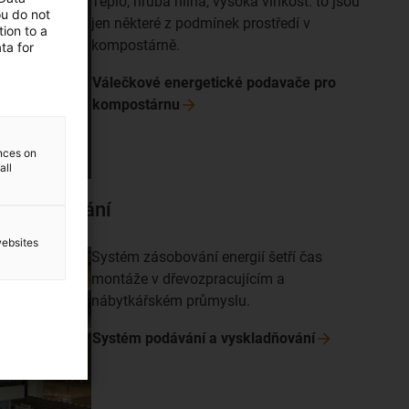
Teplo, hrubá hlína, vysoká vlhkost: to jsou
ou do not
jen některé z podmínek prostředí v
ion to a
kompostárně.
ta for
Válečkové energetické podavače pro
kompostárnu
ences on
all
yskladňování
websites
Systém zásobování energií šetří čas
montáže v dřevozpracujícím a
nábytkářském průmyslu.
Systém podávání a
vyskladňování