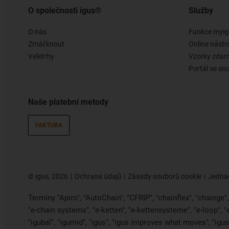
O společnosti igus®
Služby
O nás
Funkce myig
Zmáčknout
Online nástr
Veletrhy
Vzorky zda
Portál se so
Naše platební metody
FAKTURA
©
igus, 2026
Ochrana údajů
Zásady souborů cookie
Jednac
Termíny "Apiro", "AutoChain", "CFRIP", "chainflex", "chainge", "
"e-chain systems", "e-ketten", "e-kettensysteme", "e-loop", 
"igubal", "igumid", "igus", "igus improves what moves", "igus: