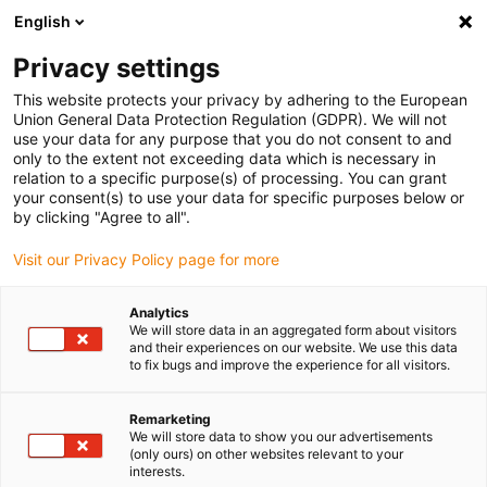
English
Vyberte místo pro doručení
Privacy settings
Výběr stránky země/oblasti může ovlivnit různé faktory
This website protects your privacy by adhering to the European
Union General Data Protection Regulation (GDPR). We will not
Zobrazit všechna místa
use your data for any purpose that you do not consent to and
only to the extent not exceeding data which is necessary in
relation to a specific purpose(s) of processing. You can grant
Přejít na www.igus.com
your consent(s) to use your data for specific purposes below or
by clicking "Agree to all".
Visit our Privacy Policy page for more
(0)
Analytics
We will store data in an aggregated form about visitors
Domovská stránka
Služby
Partner pro automatizaci
and their experiences on our website. We use this data
to fix bugs and improve the experience for all visitors.
igus automation partner
Remarketing
We will store data to show you our advertisements
(only ours) on other websites relevant to your
interests.