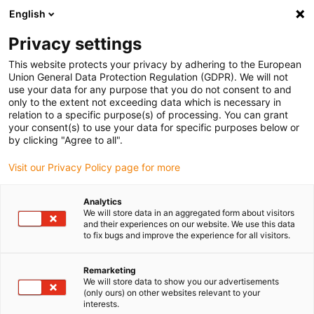
English
Vyberte místo pro doručení
Privacy settings
Výběr stránky země/oblasti může ovlivnit různé faktory
This website protects your privacy by adhering to the European
Union General Data Protection Regulation (GDPR). We will not
Zobrazit všechna místa
use your data for any purpose that you do not consent to and
only to the extent not exceeding data which is necessary in
relation to a specific purpose(s) of processing. You can grant
Přejít na www.igus.com
your consent(s) to use your data for specific purposes below or
by clicking "Agree to all".
Visit our Privacy Policy page for more
(0)
Analytics
We will store data in an aggregated form about visitors
Domovská stránka
Řada SLW
SLWP
and their experiences on our website. We use this data
to fix bugs and improve the experience for all visitors.
Lineární moduly drylin®
Remarketing
We will store data to show you our advertisements
(only ours) on other websites relevant to your
SLWP série econ
interests.