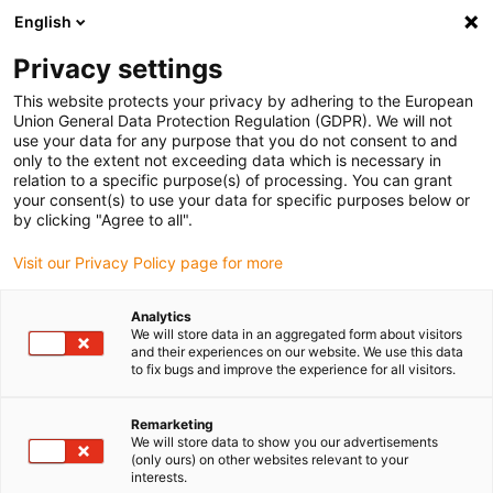
English
Vyberte místo pro doručení
Privacy settings
Výběr stránky země/oblasti může ovlivnit různé faktory
This website protects your privacy by adhering to the European
Union General Data Protection Regulation (GDPR). We will not
Zobrazit všechna místa
use your data for any purpose that you do not consent to and
only to the extent not exceeding data which is necessary in
relation to a specific purpose(s) of processing. You can grant
Přejít na www.igus.com
your consent(s) to use your data for specific purposes below or
by clicking "Agree to all".
Visit our Privacy Policy page for more
(0)
Analytics
We will store data in an aggregated form about visitors
Domovská stránka
Příklady aplikací
and their experiences on our website. We use this data
to fix bugs and improve the experience for all visitors.
Energetický řetězový systém a převodovka pro stroj na výrobu
zmrzliny
Remarketing
We will store data to show you our advertisements
(only ours) on other websites relevant to your
interests.