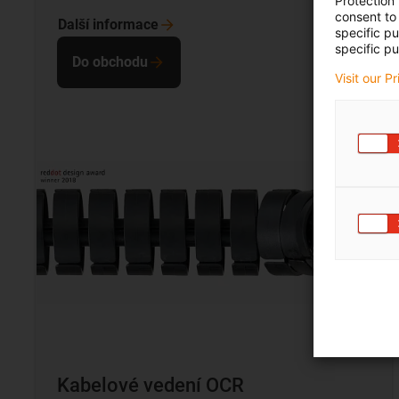
Protection
consent to 
Další
informace
specific p
specific pu
Do obchodu
Visit our P
Kabelové vedení OCR