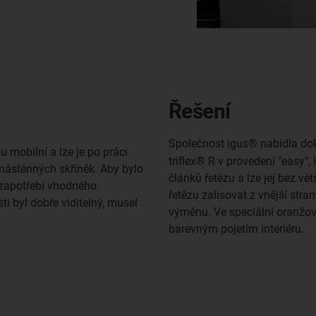
Řešení
Společnost igus® nabídla dok
u mobilní a lze je po práci
triflex® R v provedení "easy"
 nástěnných skříněk. Aby bylo
článků řetězu a lze jej bez v
o zapotřebí vhodného
řetězu zalisovat z vnější str
i byl dobře viditelný, musel
výměnu. Ve speciální oranžové
barevným pojetím interiéru.