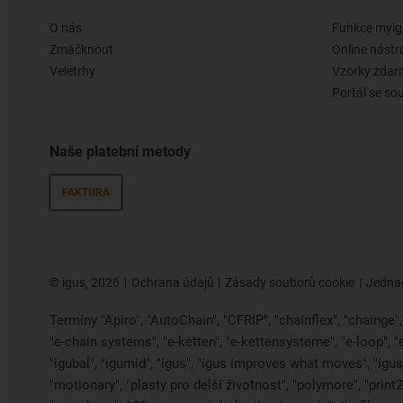
O nás
Funkce myig
Zmáčknout
Online nástr
Veletrhy
Vzorky zda
Portál se so
Naše platební metody
FAKTURA
©
igus, 2026
Ochrana údajů
Zásady souborů cookie
Jednac
Termíny "Apiro", "AutoChain", "CFRIP", "chainflex", "chainge", "
"e-chain systems", "e-ketten", "e-kettensysteme", "e-loop", 
"igubal", "igumid", "igus", "igus improves what moves", "igus:
"motionary", "plasty pro delší životnost", "polymore", "print