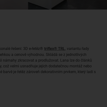
onalé řešení: 3D e-řetěz®
triflex® TRL
, variantu řady
, lehkou a cenově výhodnou. Skládá se z jednotlivých
ětší námahy zkracovat a prodlužovat. Lana lze do článků
any, což velmi usnadňuje jejich dodatečnou montáž nebo
 barvě je řetěz zároveň dekorativním prvkem, který ladí s