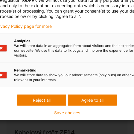
 Regulation (GDPR). We will not use your data for any purpose that y
and only to the extent not exceeding data which is necessary in relat
urpose(s) of processing. You can grant your consent(s) to use your da
Do obchodu
rposes below or by clicking "Agree to all".
rivacy Policy page for more
Analytics
We will store data in an aggregated form about visitors and their experi
our website. We use this data to fix bugs and improve the experience for 
visitors.
Remarketing
We will store data to show you our advertisements (only ours) on other 
relevant to your interests.
Reject all
Agree to all
Save choices
Kabelový řetěz ZF14