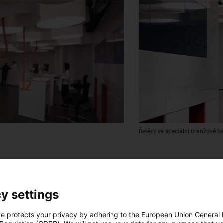
.
Řetězy ve speciální oranžové b
y settings
te protects your privacy by adhering to the European Union General