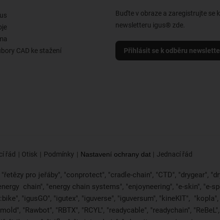
Buďte v obraze a zaregistrujte se 
us
newsletteru igus® zde.
oje
rma
ubory CAD ke stažení
Přihlásit se k odběru newslett
í řád
Otisk
Podmínky
Nastavení ochrany dat
Jednací řád
řetězy pro jeřáby", "conprotect", "cradle-chain", "CTD", "drygear", "dryl
"energy
chain", "energy chain systems", "enjoyneering", "e-skin", "e-spool",
bike", "igusGO", "igutex", "iguverse", "iguversum", "kineKIT",
"kopla"
2mold", "Rawbot", "RBTX", "RCYL", "readycable", "readychain", "ReBeL", 