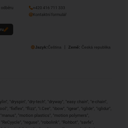
k odběru
+420 416 711 333
Kontaktní formulář
eru
Jazyk:
Čeština
Země:
Česká republika
in", "dryspin", "dry-tech", "dryway", "easy chain", "e-chain",
 "fixflex", "flizz", "i.Cee", "ibow", "igear", "iglide", "iglidur",
, "manus", "motion plastics", "motion polymers",
"ReCyycle", "reguse", "robolink", "Rohbot", "savfe",