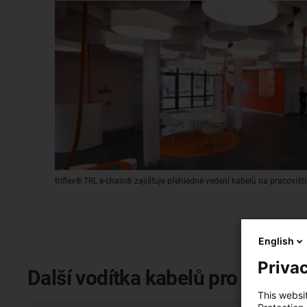
triflex® TRL e-chain® zajišťuje přehledné vedení kabelů na pracovišti
English
Privac
Další vodítka kabelů pro stoly
This websi