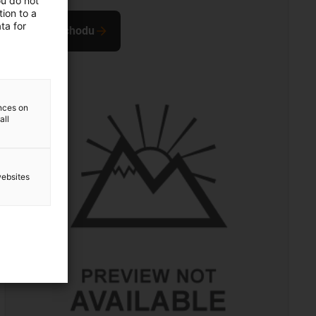
ou do not
ion to a
ta for
Do obchodu
ences on
all
websites