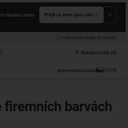
Přejít na www.igus.com
it všechna místa
Kalkulačka doby životnosti
Nákupní košík
(0)
CZ
(
CS
)
Moje kontaktní osoba
e firemních barvách