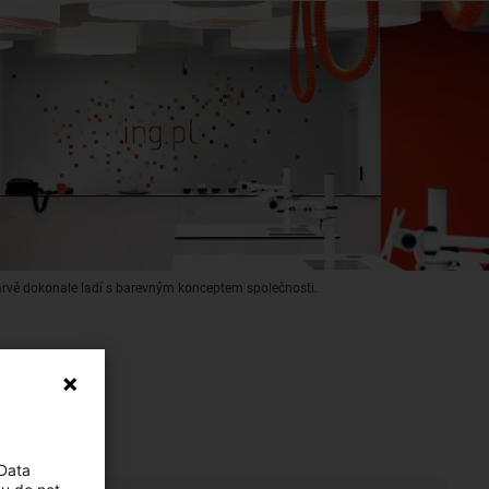
arvě dokonale ladí s barevným konceptem společnosti.
 Data