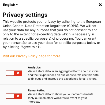
English
Vyberte místo pro doručení
Privacy settings
Výběr stránky země/oblasti může ovlivnit různé faktory
This website protects your privacy by adhering to the European
Union General Data Protection Regulation (GDPR). We will not
Zobrazit všechna místa
use your data for any purpose that you do not consent to and
only to the extent not exceeding data which is necessary in
relation to a specific purpose(s) of processing. You can grant
Přejít na www.igus.com
your consent(s) to use your data for specific purposes below or
by clicking "Agree to all".
Visit our Privacy Policy page for more
(0)
Analytics
We will store data in an aggregated form about visitors
Domovská stránka
Příklady aplikací
and their experiences on our website. We use this data
to fix bugs and improve the experience for all visitors.
Krokové Motory Pro Instalaci Na Zrcadlový Strop
Remarketing
We will store data to show you our advertisements
(only ours) on other websites relevant to your
interests.