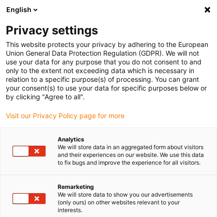
English
Vyberte místo pro doručení
Privacy settings
Výběr stránky země/oblasti může ovlivnit různé faktory
This website protects your privacy by adhering to the European
Union General Data Protection Regulation (GDPR). We will not
Zobrazit všechna místa
use your data for any purpose that you do not consent to and
only to the extent not exceeding data which is necessary in
relation to a specific purpose(s) of processing. You can grant
Přejít na www.igus.com
your consent(s) to use your data for specific purposes below or
by clicking "Agree to all".
Visit our Privacy Policy page for more
(0)
Analytics
We will store data in an aggregated form about visitors
Domovská stránka
Aplikace
and their experiences on our website. We use this data
to fix bugs and improve the experience for all visitors.
Energetický Řetězec Pro Jeřáb Sts V Rotterdamu
Remarketing
We will store data to show you our advertisements
Bezpečné zásobování
(only ours) on other websites relevant to your
interests.