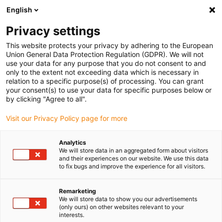
English
Vyberte místo pro doručení
Privacy settings
Výběr stránky země/oblasti může ovlivnit různé faktory
This website protects your privacy by adhering to the European
Union General Data Protection Regulation (GDPR). We will not
Zobrazit všechna místa
use your data for any purpose that you do not consent to and
only to the extent not exceeding data which is necessary in
relation to a specific purpose(s) of processing. You can grant
Přejít na www.igus.com
your consent(s) to use your data for specific purposes below or
by clicking "Agree to all".
Visit our Privacy Policy page for more
(0)
Analytics
We will store data in an aggregated form about visitors
Domovská stránka
Příklady aplikací
and their experiences on our website. We use this data
to fix bugs and improve the experience for all visitors.
Systémy energetických řetězců pro roboty pro vychystávání
objednávek
Remarketing
We will store data to show you our advertisements
(only ours) on other websites relevant to your
interests.