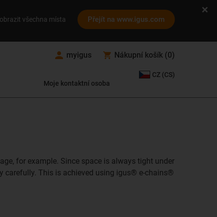
Přejít na www.igus.com
obrazit všechna místa
myigus
Nákupní košík
(
0
)
CZ (CS)
Moje kontaktní osoba
 stage, for example. Since space is always tight under
y carefully. This is achieved using igus® e-chains®