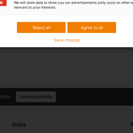
We will store data to show you our advertisements (only ours) on other 
relevant to your interests.
tors can be found here
Reject all
Agree to all
Save choices
vazbu.
Pochvaly a kritika
Služby
K