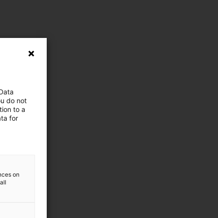
 Data
ou do not
ion to a
ta for
ences on
all