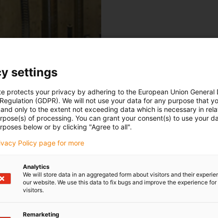
y settings
te protects your privacy by adhering to the European Union General
 Regulation (GDPR). We will not use your data for any purpose that y
and only to the extent not exceeding data which is necessary in relat
urpose(s) of processing. You can grant your consent(s) to use your da
rposes below or by clicking "Agree to all".
rivacy Policy page for more
Analytics
We will store data in an aggregated form about visitors and their experi
our website. We use this data to fix bugs and improve the experience for 
visitors.
Remarketing