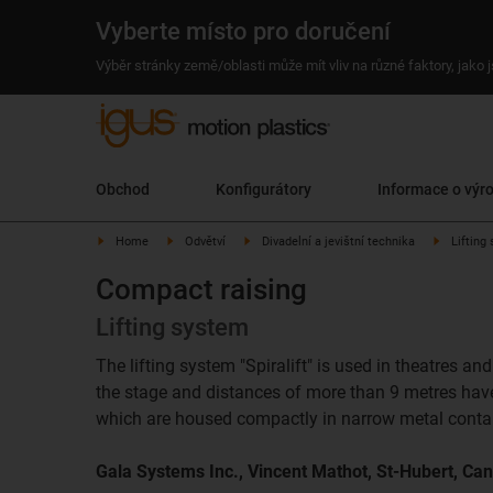
Vyberte místo pro doručení
Výběr stránky země/oblasti může mít vliv na různé faktory, jako
Obchod
Konfigurátory
Informace o výr
Home
Odvětví
Divadelní a jevištní technika
Lifting
Compact raising
Lifting system
The lifting system "Spiralift" is used in theatres an
the stage and distances of more than 9 metres have
which are housed compactly in narrow metal conta
Gala Systems Inc., Vincent Mathot, St-Hubert, Ca