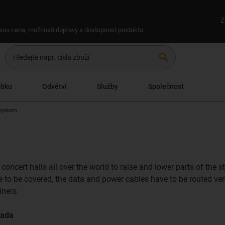
Z
 jsou cena, možnosti dopravy a dostupnost produktu.
search
obku
Odvětví
Služby
Společnost
 system
d concert halls all over the world to raise and lower parts of the
 to be covered, the data and power cables have to be routed ver
iners.
nada