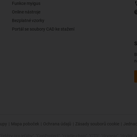
Funkce myigus
Online nástroje
Bezplatné vzorky
Portál se soubory CAD ke stažení
S
B
n
upy
|
Mapa poboček
|
Ochrana údajů
|
Zásady souborů cookie
|
Jednac
řetězy pro jeřáby", "ConProtect", "cradle-chain", "CTD", "drygear", "drylin", "