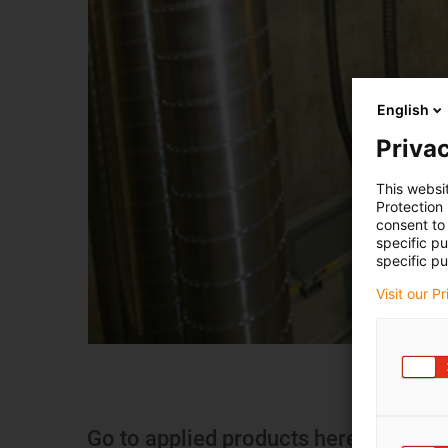
English
Privac
This websi
Protection
consent to 
specific p
specific pu
Visit our P
Go to applied products here