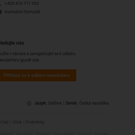
+420 416 711 333
Kontaktní formulář
ledujte nás
uďte v obraze a zaregistrujte se k odběru
ewsletteru igus® zde.
Přihlásit se k odběru newsletteru
Jazyk:
čeština
|
Země:
Česká republika
í řád
|
Otisk
|
Podmínky
dryspin", "dry-tech", "dryway", "easy chain", "e-chain", "e-chain