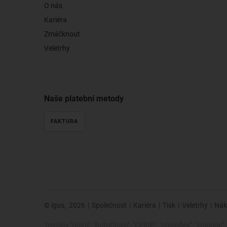
O nás
Kariéra
Zmáčknout
Veletrhy
Naše platební metody
FAKTURA
© igus,
2026
|
Společnost
|
Kariéra
|
Tisk
|
Veletrhy
|
Nák
Termíny "Apiro", "AutoChain", "CFRIP", "chainflex", "chainge", "