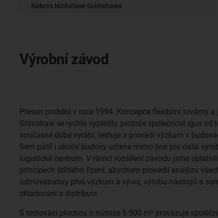
Nákres Nicholase Grimshawa
Výrobní závod
Přesun proběhl v roce 1994. Koncepce flexibilní továrny a j
Grimshaw se rychle vyplatily, protože společnost igus od t
současné době vyrábí, testuje a provádí výzkum v budová
Sem patří i okolní budovy určené mimo jiné pro další výrob
logistické centrum. V rámci rozšíření závodu jsme uplatnil
principech štíhlého řízení, abychom provedli analýzu všec
administrativy přes výzkum a vývoj, výrobu nástrojů a s
skladování a distribuci.
S testovací plochou o rozloze 5 500 m² provozuje společn