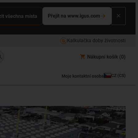
Přejít na www.igus.com
it všechna místa
Kalkulačka doby životnosti
Nákupní košík
(0)
CZ
(
CS
)
Moje kontaktní osoba