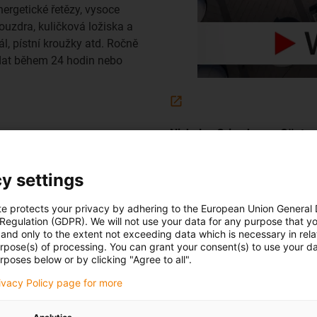
ergetické řetězy, vysoce
ouzdra, kuličková ložiska a
l, pístní kroužky atd. Ročně
odat během 24 hodin nebo
Nicholas Grimshaw a Günter 
y settings
novou budovu v roce 2023
te protects your privacy by adhering to the European Union General
 Regulation (GDPR). We will not use your data for any purpose that y
and only to the extent not exceeding data which is necessary in relat
 a vykazuje vynikající úroveň rozvoje. Abychom byli schopni zvlá
urpose(s) of processing. You can grant your consent(s) to use your da
rposes below or by clicking "Agree to all".
 o novou budovu. Za tímto účelem jsme navázali na flexibilní konc
tonické kanceláře Bryden Wood, Mark Bryden, již pracoval na 
rivacy Policy page for more