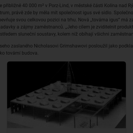
 přibližně 40 000 m² v Porz-Lind, v městské části Kolína nad Rýn
rum, právě zde by měla mít společnost igus své sídlo. Společnos
evňuje svou celkovou pozici na trhu. Nová „továrna igus“ má za 
avky a zájmy zaměstnanců. „Jeho cílem je zviditelnit produkty i
středem sluneční soustavy, kolem níž obíhají všichni zaměstnanci
aseho zaslaného Nicholasovi Grimshawovi posloužil jako podklad
ako tovární budova.