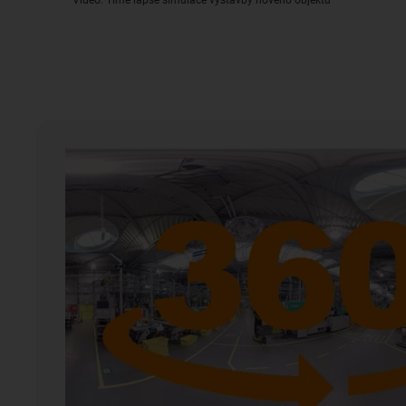
Video: Time lapse simulace výstavby nového objektu