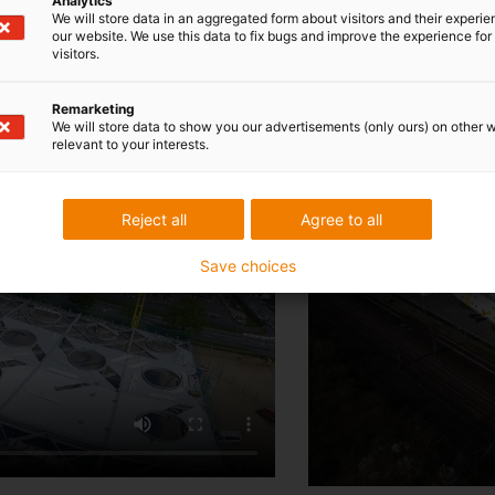
Analytics
římo naproti našemu kolínskému ústředí, na druhé straně ulice
We will store data in an aggregated form about visitors and their experi
štní pozornost si zaslouží solární systém na střeše, který každo
our website. We use this data to fix bugs and improve the experience for 
visitors.
Remarketing
We will store data to show you our advertisements (only ours) on other 
relevant to your interests.
Reject all
Agree to all
Save choices