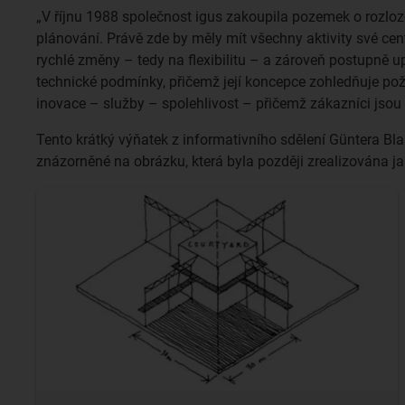
„V říjnu 1988 společnost igus zakoupila pozemek o rozloze
plánování. Právě zde by měly mít všechny aktivity své cent
rychlé změny – tedy na flexibilitu – a zároveň postupně up
technické podmínky, přičemž její koncepce zohledňuje požad
inovace – služby – spolehlivost – přičemž zákazníci jsou 
Tento krátký výňatek z informativního sdělení Güntera Bl
znázorněné na obrázku, která byla později zrealizována j