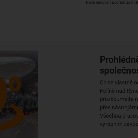
Nová budova v popředí, za ní st
Prohlédně
společnos
Co se vlastně 
Kolíně nad Rýn
prozkoumejte ne
přes nástrojárnu
Všechna pracov
výrobním závodě