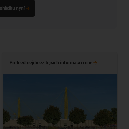
rohlídku nyní
Přehled nejdůležitějších informací o
nás