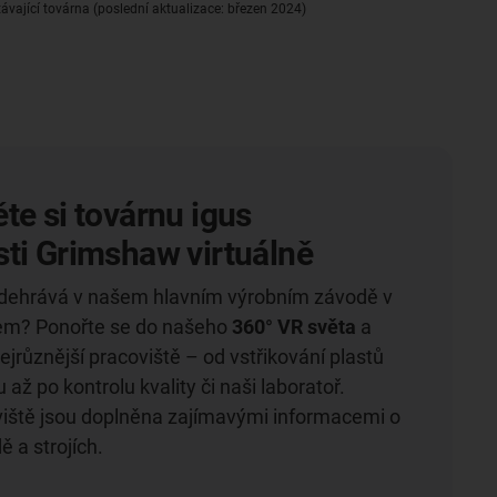
ávající továrna (poslední aktualizace: březen 2024)
te si továrnu igus
ti Grimshaw virtuálně
odehrává v našem hlavním výrobním závodě v
em? Ponořte se do našeho
360° VR světa
a
jrůznější pracoviště – od vstřikování plastů
 až po kontrolu kvality či naši laboratoř.
iště jsou doplněna zajímavými informacemi o
 a strojích.