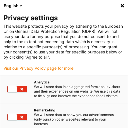
English
Vyberte místo pro doručení
Privacy settings
Výběr stránky země/oblasti může mít vliv na různé
faktory, jako jsou cena, možnosti dopravy a dostupnost
This website protects your privacy by adhering to the European
produktu.
Union General Data Protection Regulation (GDPR). We will not
use your data for any purpose that you do not consent to and
Přejít na
only to the extent not exceeding data which is necessary in
Zobrazit všechna místa
www.igus.com
relation to a specific purpose(s) of processing. You can grant
your consent(s) to use your data for specific purposes below or
by clicking "Agree to all".
search
(
0
)
Visit our Privacy Policy page for more
search
Home
Odvětví
Automotive
Řídicí ústrojí
Analytics
We will store data in an aggregated form about visitors
iglidur® v hřídeli volantu a
and their experiences on our website. We use this data
to fix bugs and improve the experience for all visitors.
nastavení sloupku řízení
užitkového vozidla
Remarketing
We will store data to show you our advertisements
(only ours) on other websites relevant to your
interests.
Sloupek řízení: