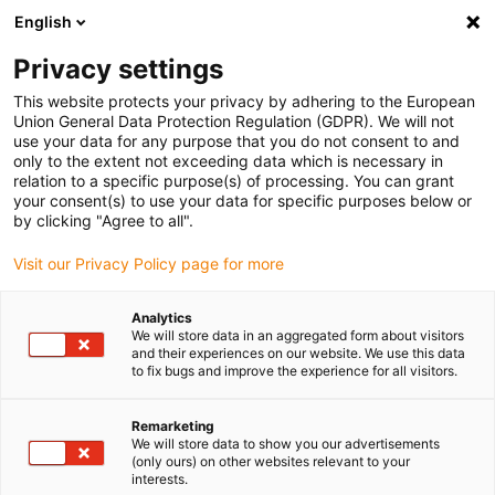
English
Vyberte místo pro doručení
Privacy settings
Výběr stránky země/oblasti může mít vliv na různé
faktory, jako jsou cena, možnosti dopravy a dostupnost
This website protects your privacy by adhering to the European
produktu.
Union General Data Protection Regulation (GDPR). We will not
use your data for any purpose that you do not consent to and
Přejít na
only to the extent not exceeding data which is necessary in
Zobrazit všechna místa
www.igus.com
relation to a specific purpose(s) of processing. You can grant
your consent(s) to use your data for specific purposes below or
by clicking "Agree to all".
search
(
0
)
Visit our Privacy Policy page for more
search
Home
...
Analytics
We will store data in an aggregated form about visitors
Polymerová pouzdra iglidur® vs. bronzová pouzdra
and their experiences on our website. We use this data
to fix bugs and improve the experience for all visitors.
Remarketing
We will store data to show you our advertisements
(only ours) on other websites relevant to your
interests.