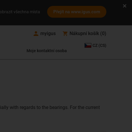
Přejít na www.igus.com
obrazit všechna místa
myigus
Nákupní košík
(
0
)
CZ (CS)
Moje kontaktní osoba
lly with regards to the bearings. For the current