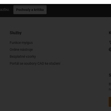
vazbu.
Pochvaly a kritika
Služby
K
Funkce myigus
Online nástroje
Bezplatné vzorky
Portál se soubory CAD ke stažení
S
B
n