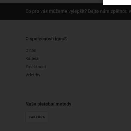
Co pro vás můžeme vylepšit? Dejte nám zpětnou 
O společnosti igus®
O nás
Kariéra
Zmáčknout
Veletrhy
Naše platební metody
FAKTURA