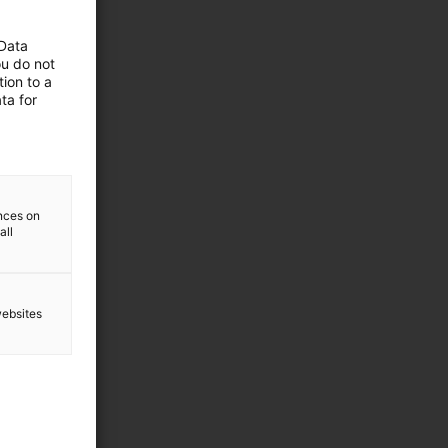
 Data
ou do not
ion to a
ta for
ences on
all
websites