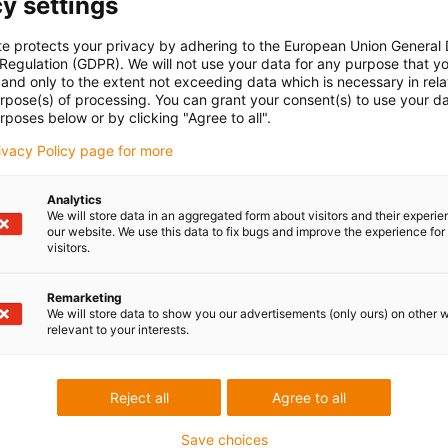
y settings
jubljana, Slovenia
te protects your privacy by adhering to the European Union General
 Regulation (GDPR). We will not use your data for any purpose that y
and only to the extent not exceeding data which is necessary in relat
urpose(s) of processing. You can grant your consent(s) to use your da
rposes below or by clicking "Agree to all".
rivacy Policy page for more
 applications from very different areas of use:
Analytics
We will store data in an aggregated form about visitors and their experi
our website. We use this data to fix bugs and improve the experience for 
visitors.
Remarketing
We will store data to show you our advertisements (only ours) on other 
relevant to your interests.
Reject all
Agree to all
Save choices