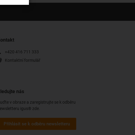
ontakt
+420 416 711 333
Kontaktní formulář
ledujte nás
uďte v obraze a zaregistrujte se k odběru
ewsletteru igus® zde.
Přihlásit se k odběru newsletteru