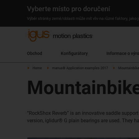
Vyberte místo pro doručení
Výběr stránky země/oblasti může mít vliv na různé faktory, jako
Obchod
Konfigurátory
Informace o výr
Home
manus® Application examples 2017
Mountainbik
Mountainbik
“RockShox Reverb” is an innovative saddle support f
version, iglidur® G plain bearings are used. They h