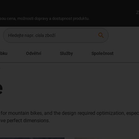
Z
 jsou cena, možnosti dopravy a dostupnost produktu.
search
obku
Odvětví
Služby
Společnost
e
e
or mountain bikes, and the design required optimization, especia
ave perfect dimensions.