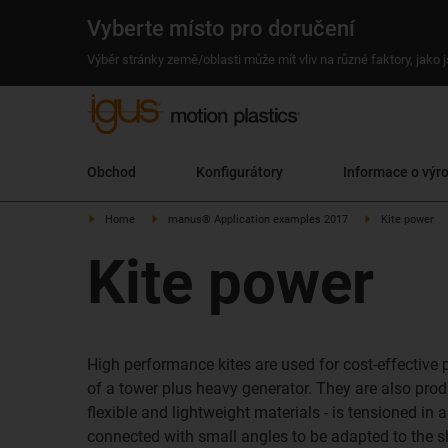
Vyberte místo pro doručení
Výběr stránky země/oblasti může mít vliv na různé faktory, jako
Obchod
Konfigurátory
Informace o výr
Home
manus® Application examples 2017
Kite power
Kite power
High performance kites are used for cost-effectiv
of a tower plus heavy generator. They are also prod
flexible and lightweight materials - is tensioned in 
connected with small angles to be adapted to the sh