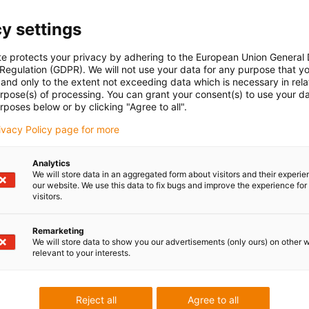
y settings
te protects your privacy by adhering to the European Union General
 Regulation (GDPR). We will not use your data for any purpose that y
and only to the extent not exceeding data which is necessary in relat
rland
urpose(s) of processing. You can grant your consent(s) to use your da
rposes below or by clicking "Agree to all".
rivacy Policy page for more
Analytics
We will store data in an aggregated form about visitors and their experi
our website. We use this data to fix bugs and improve the experience for 
 applications from very different areas of use:
visitors.
Remarketing
We will store data to show you our advertisements (only ours) on other 
relevant to your interests.
Reject all
Agree to all