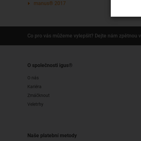
manus® 2017
Co pro vás můžeme vylepšit? Dejte nám zpětnou 
O společnosti igus®
O nás
Kariéra
Zmáčknout
Veletrhy
Naše platební metody