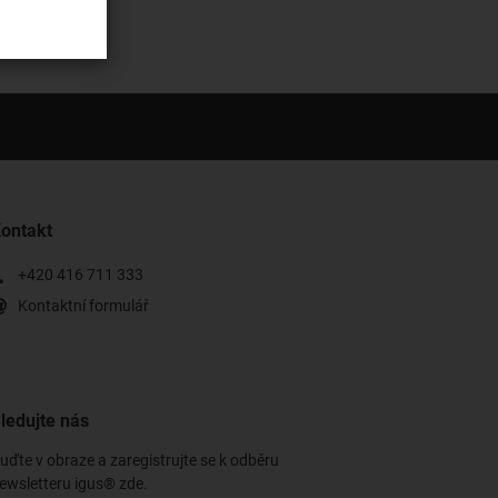
ontakt
+420 416 711 333
Kontaktní formulář
ledujte nás
uďte v obraze a zaregistrujte se k odběru
ewsletteru igus® zde.