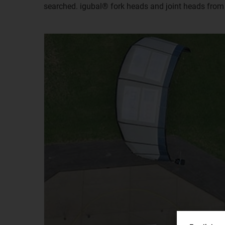
searched. igubal® fork heads and joint heads from i