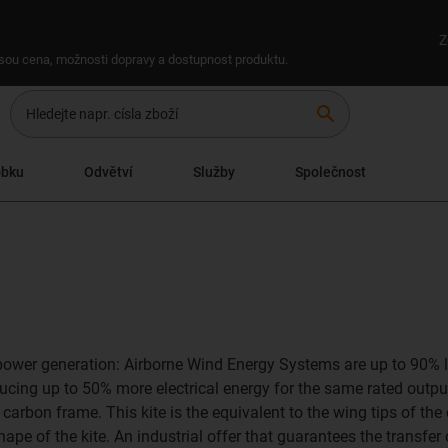
Z
 jsou cena, možnosti dopravy a dostupnost produktu.
search
obku
Odvětví
Služby
Společnost
e power generation: Airborne Wind Energy Systems are up to 90%
ucing up to 50% more electrical energy for the same rated output.
a carbon frame. This kite is the equivalent to the wing tips of th
ape of the kite. An industrial offer that guarantees the transfe