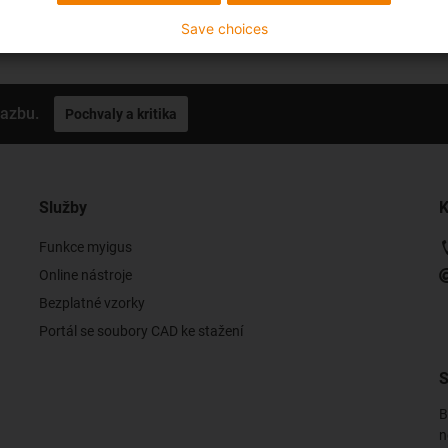
Save choices
vazbu.
Pochvaly a kritika
Služby
K
Funkce myigus
Online nástroje
Bezplatné vzorky
Portál se soubory CAD ke stažení
S
B
n