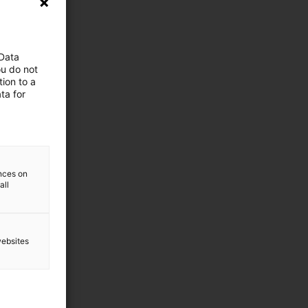
 Data
ou do not
ion to a
ta for
ences on
all
websites