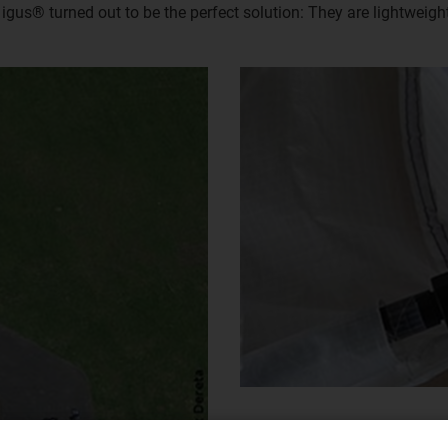
gus® turned out to be the perfect solution: They are lightweight,