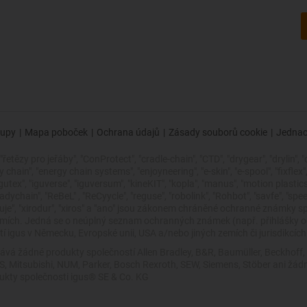
upy
|
Mapa poboček
|
Ochrana údajů
|
Zásady souborů cookie
|
Jednac
řetězy pro jeřáby", "ConProtect", "cradle-chain", "CTD", "drygear", "drylin", "
ain", "energy chain systems", "enjoyneering", "e-skin", "e-spool", "fixflex", "fli
"igutex", "iguverse", "iguversum", "kineKIT", "kopla", "manus", "motion plasti
dychain", "ReBeL" , "ReCyycle", "reguse", "robolink", "Rohbot", "savfe", "spe
 zlepšuje", "xirodur", "xiros" a "ano" jsou zákonem chráněné ochranné znám
zemích. Jedná se o neúplný seznam ochranných známek (např. přihlášky
 igus v Německu, Evropské unii, USA a/nebo jiných zemích či jurisdikcích
ává žádné produkty společností Allen Bradley, B&R, Baumüller, Beckhoff
VES, Mitsubishi, NUM, Parker, Bosch Rexroth, SEW, Siemens, Stöber ani 
dukty společnosti igus® SE & Co. KG