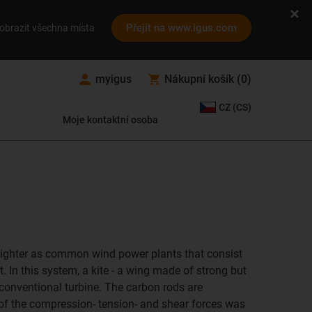
Přejít na www.igus.com
obrazit všechna místa
myigus
Nákupní košík
(
0
)
CZ (CS)
Moje kontaktní osoba
 lighter as common wind power plants that consist
 In this system, a kite - a wing made of strong but
e conventional turbine. The carbon rods are
r of the compression- tension- and shear forces was