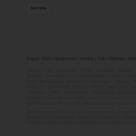
FAKTURA
© igus,
2026
|
Společnost
|
Kariéra
|
Tisk
|
Veletrhy
|
Nák
Termíny "Apiro", "AutoChain", "CFRIP", "chainflex", "chainge", "
systems", quot;e-ketten", "e-kettensysteme", "e-loop", "energy ch
"igus", "igus zlepšuje, co se hýbe", 73quot;igus:", "igusGO", 
životnost", "print2mold", "Rawbot", "RBTX", "readycable", "rea
"tribotape", "triflex", "twisterchain", "když se hýbe, igus
republice Německo a případně v některých zahraničních 
společnosti igus SE & Co. KG nebo přidružených společností
Společnost igus® SE & Co. KG upozorňuje na to, že neprod
FANUC, Festo, Heidenhain, Jetter, Lenze, LinMot, LTi DRi
Produkty nabízené společností igus® jsou stejné jako pro