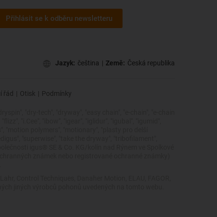
Přihlásit se k odběru newsletteru
Jazyk:
čeština
|
Země:
Česká republika
í řád
|
Otisk
|
Podmínky
dryspin", "dry-tech", "dryway", "easy chain", "e-chain", "e-chain
zz", "i.Cee", "ibow", "igear", "iglidur", "igubal", "igumid",
cs", "motion polymers", "motionary", "plasty pro delší
edigus", "superwise", "take the dryway", "tribofilament",
ky společnosti igus® SE & Co. KG/kolín nad Rýnem ve Spolkové
 ochranných známek nebo registrované ochranné známky)
.
, Lahr, Control Techniques, Danaher Motion, ELAU, FAGOR,
žádných jiných výrobců pohonů uvedených na tomto webu.