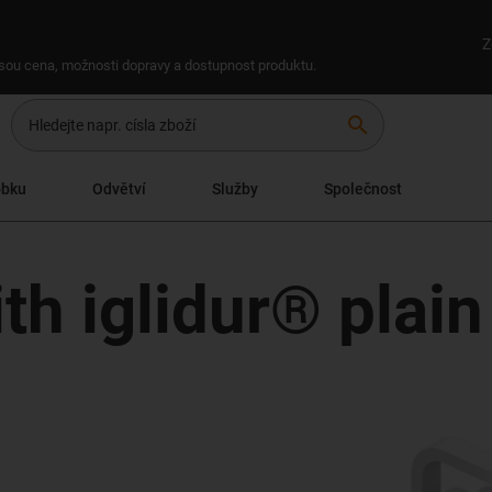
Z
 jsou cena, možnosti dopravy a dostupnost produktu.
search
obku
Odvětví
Služby
Společnost
th iglidur® plain