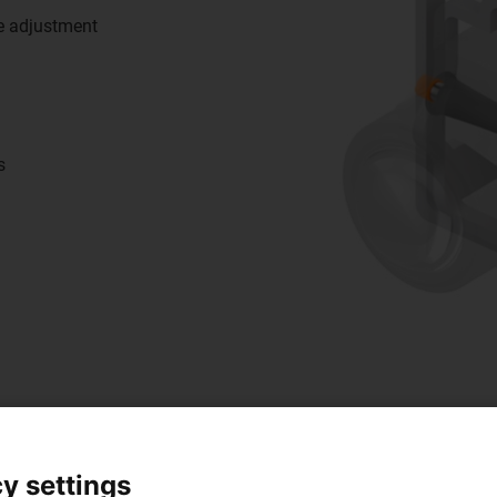
ge adjustment
s
y settings