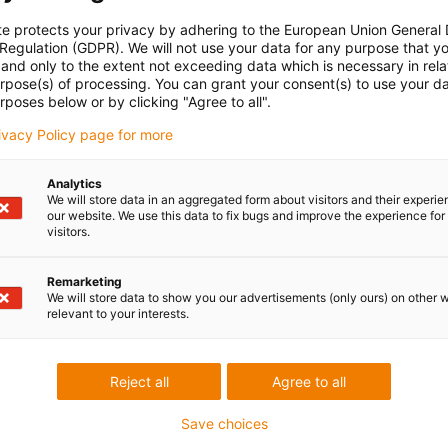
te protects your privacy by adhering to the European Union General
 Regulation (GDPR). We will not use your data for any purpose that y
and only to the extent not exceeding data which is necessary in relat
urpose(s) of processing. You can grant your consent(s) to use your da
rposes below or by clicking "Agree to all".
rivacy Policy page for more
ive industry
Analytics
We will store data in an aggregated form about visitors and their experi
our website. We use this data to fix bugs and improve the experience for 
visitors.
 applications from very different areas of use
Remarketing
We will store data to show you our advertisements (only ours) on other 
ch of industry and type of use
relevant to your interests.
Reject all
Agree to all
Save choices