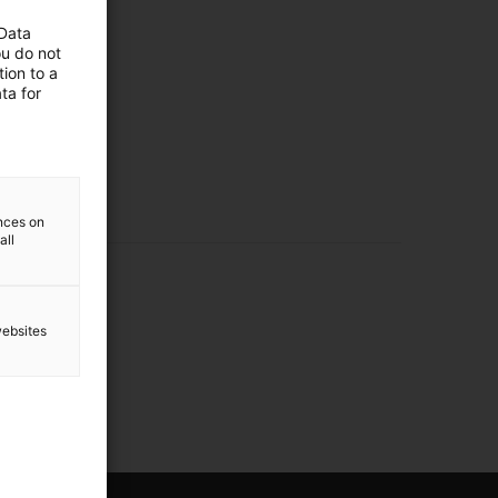
 Data
ou do not
ion to a
ta for
ences on
all
websites