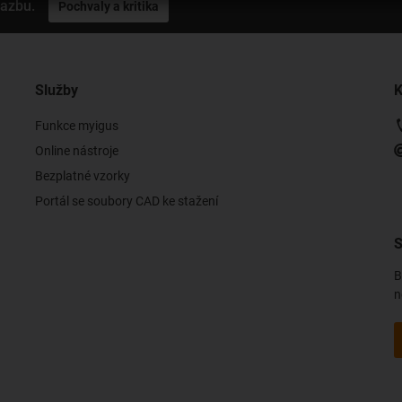
vazbu.
Pochvaly a kritika
Služby
K
Funkce myigus
Online nástroje
Bezplatné vzorky
Portál se soubory CAD ke stažení
S
B
n