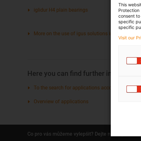
This websi
iglidur H4 plain bearings
Protection
consent to 
specific p
specific pu
More on the use of igus solutions in the automot
Visit our P
Here you can find further interesting
To the search for applications according to bran
Overview of applications
Co pro vás můžeme vylepšit? Dejte nám zpětnou 