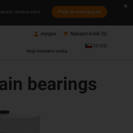
Přejít na www.igus.eu
obrazit všechna místa
myigus
Nákupní košík
(
0
)
CZ (CS)
Moje kontaktní osoba
lain bearings