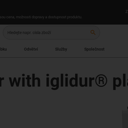
Z
 jsou cena, možnosti dopravy a dostupnost produktu.
search
obku
Odvětví
Služby
Společnost
 with iglidur® p