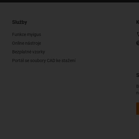
Služby
K
Funkce myigus
Online nástroje
Bezplatné vzorky
Portál se soubory CAD ke stažení
S
B
n