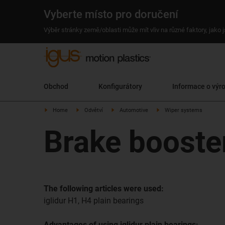
Vyberte místo pro doručení
Výběr stránky země/oblasti může mít vliv na různé faktory, jako
Obchod
Konfigurátory
Informace o výr
Home
Odvětví
Automotive
Wiper systems
Brake booster
The following articles were used:
iglidur H1, H4 plain bearings
Advantages of using iglidur plain bearings: