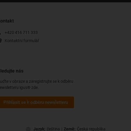
ontakt
+420 416 711 333
Kontaktní formulář
ledujte nás
uďte v obraze a zaregistrujte se k odběru
ewsletteru igus® zde.
Přihlásit se k odběru newsletteru
Jazyk:
čeština
|
Země:
Česká republika