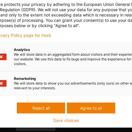
te protects your privacy by adhering to the European Union General
 Regulation (GDPR). We will not use your data for any purpose that y
and only to the extent not exceeding data which is necessary in relat
urpose(s) of processing. You can grant your consent(s) to use your da
rposes below or by clicking "Agree to all".
ive industry
rivacy Policy page for more
Analytics
We will store data in an aggregated form about visitors and their experi
our website. We use this data to fix bugs and improve the experience for 
visitors.
 applications from very different areas of use
Remarketing
ch of industry and type of use
We will store data to show you our advertisements (only ours) on other 
relevant to your interests.
Reject all
Agree to all
Save choices
vazbu.
Pochvaly a kritika