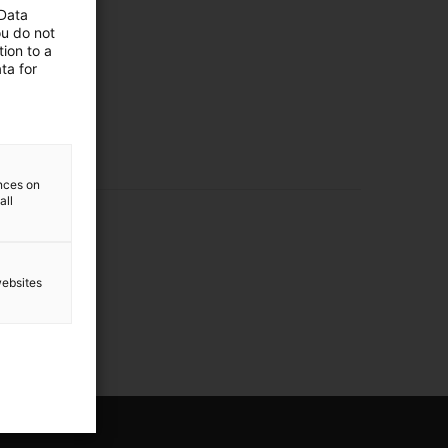
 Data
ou do not
ion to a
ta for
ences on
all
websites