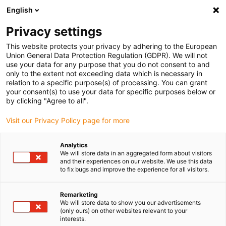
English
Vyberte místo pro doručení
Privacy settings
Výběr stránky země/oblasti může ovlivnit různé faktory
This website protects your privacy by adhering to the European
Union General Data Protection Regulation (GDPR). We will not
Zobrazit všechna místa
use your data for any purpose that you do not consent to and
only to the extent not exceeding data which is necessary in
relation to a specific purpose(s) of processing. You can grant
Přejít na www.igus.com
your consent(s) to use your data for specific purposes below or
by clicking "Agree to all".
Visit our Privacy Policy page for more
(0)
Analytics
We will store data in an aggregated form about visitors
Domovská stránka
Typy aplikací
Zavěšené
and their experiences on our website. We use this data
to fix bugs and improve the experience for all visitors.
Vertikální uspořádání,
Remarketing
We will store data to show you our advertisements
(only ours) on other websites relevant to your
zavěšení
interests.