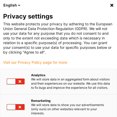
English
Vyberte místo pro doručení
Privacy settings
Výběr stránky země/oblasti může ovlivnit různé faktory
This website protects your privacy by adhering to the European
Union General Data Protection Regulation (GDPR). We will not
Zobrazit všechna místa
use your data for any purpose that you do not consent to and
only to the extent not exceeding data which is necessary in
relation to a specific purpose(s) of processing. You can grant
Přejít na www.igus.com
your consent(s) to use your data for specific purposes below or
by clicking "Agree to all".
Visit our Privacy Policy page for more
(0)
Analytics
We will store data in an aggregated form about visitors
Domovská stránka
Typy aplikací
Leží na boku
and their experiences on our website. We use this data
to fix bugs and improve the experience for all visitors.
Otočené o 90° - Ležící na
Remarketing
We will store data to show you our advertisements
(only ours) on other websites relevant to your
boku
interests.