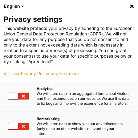
English
Vyberte místo pro doručení
Privacy settings
Výběr stránky země/oblasti může ovlivnit různé faktory
This website protects your privacy by adhering to the European
Union General Data Protection Regulation (GDPR). We will not
Zobrazit všechna místa
use your data for any purpose that you do not consent to and
only to the extent not exceeding data which is necessary in
relation to a specific purpose(s) of processing. You can grant
Přejít na www.igus.com
your consent(s) to use your data for specific purposes below or
by clicking "Agree to all".
Visit our Privacy Policy page for more
(0)
Analytics
We will store data in an aggregated form about visitors
Domovská stránka
Tichý chod a čistý prostor
Systém T3
and their experiences on our website. We use this data
to fix bugs and improve the experience for all visitors.
Systém T3
Remarketing
We will store data to show you our advertisements
(only ours) on other websites relevant to your
interests.