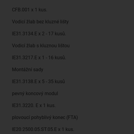
CFB.001 x 1 kus.
Vodicí žlab bez kluzné lišty
IE31.3134.E x 2 - 17 kusů.
Vodicí žlab s kluznou lištou
IE31.3217.E x 1 - 16 kusů.
Montážní sady
IE31.3138.E x 5 - 35 kusů
pevný koncový modul
IE31.3220. E x 1 kus.
plovoucí pohyblivý konec (FTA)
IE20.2500.05.ST.05.E x 1 kus.