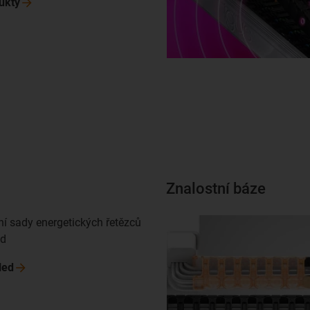
ukty
Znalostní báze
ní sady energetických řetězců
ed
led