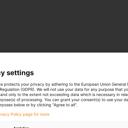
y settings
Systém s nízkými nároky na
Ochrana proti povětrnostní
ní energií shrnovačů,
te protects your privacy by adhering to the European Union General
Žádné kontakty s kluznými
ktráren. Skládá se z
 Regulation (GDPR). We will not use your data for any purpose that y
Kabel nebo hadici lze kdy
ečně vedenými v nerezovém
and only to the extent not exceeding data which is necessary in relat
Snížení nákladů na elektri
urpose(s) of processing. You can grant your consent(s) to use your da
rposes below or by clicking "Agree to all".
žádné další pohony (např. 
nákladově efektivní, uzavře
rivacy Policy page for more