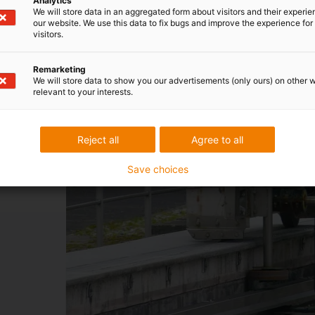
Analytics
We will store data in an aggregated form about visitors and their experi
our website. We use this data to fix bugs and improve the experience for 
visitors.
Remarketing
We will store data to show you our advertisements (only ours) on other 
relevant to your interests.
Primární o
Reject all
Agree to all
odpadních
Save choices
V čistírně odpadní
Wasser und Abwass
naviják, který dří
flizz" od společnos
primárního odlučov
Přejít na příklad
ap