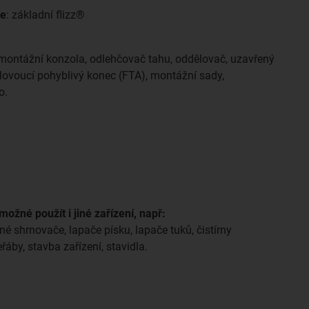
ce
: základní flizz®
, montážní konzola, odlehčovač tahu, oddělovač, uzavřený
 plovoucí pohyblivý konec (FTA), montážní sady,
o.
možné použít i jiné zařízení, např:
né shrnovače, lapače písku, lapače tuků, čistírny
áby, stavba zařízení, stavidla.