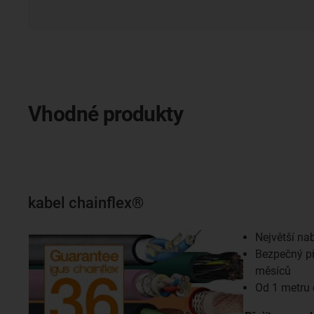
Vhodné produkty
kabel chainflex®
Největší na
Bezpečný př
měsíců
Od 1 metru 