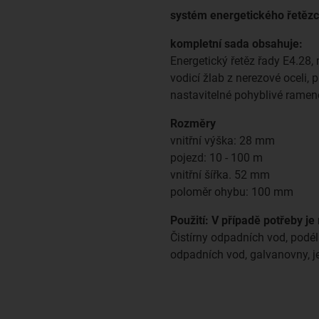
systém energetického řetěz
kompletní sada obsahuje:
Energetický řetěz řady E4.28
vodicí žlab z nerezové oceli,
nastavitelné pohyblivé ramen
Rozměry
vnitřní výška: 28 mm
pojezd: 10 - 100 m
vnitřní šířka. 52 mm
poloměr ohybu: 100 mm
Použití: V případě potřeby je 
Čistírny odpadních vod, podél
odpadních vod, galvanovny, jeř