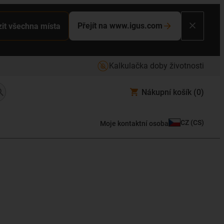
Přejít na www.igus.com
it všechna místa
Kalkulačka doby životnosti
Nákupní košík
(0)
CZ
(
CS
)
Moje kontaktní osoba