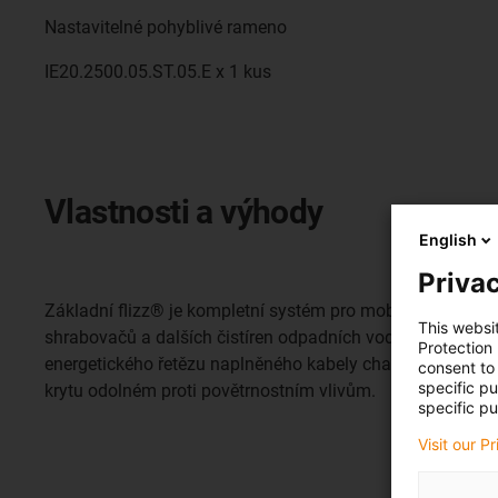
Nastavitelné pohyblivé rameno
IE20.2500.05.ST.05.E x 1 kus
Vlastnosti a výhody
English
Privac
Základní flizz® je kompletní systém pro mobilní zásobová
This websi
shrabovačů a dalších čistíren odpadních vod a vodních ele
Protection
energetického řetězu naplněného kabely chainflex, bezp
consent to 
specific p
krytu odolném proti povětrnostním vlivům.
specific pu
Visit our P