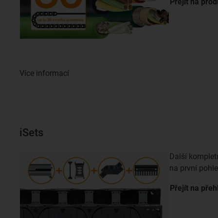
Přejít na
prod
Více informací
iSets
Další komplet
na první pohl
Přejít na
přeh