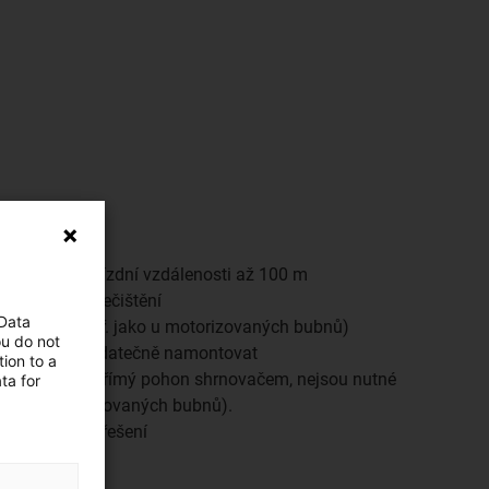
 údržbu pro jízdní vzdálenosti až 100 m
m vlivům a znečištění
 Data
 kroužky (např. jako u motorizovaných bubnů)
ou do not
koli snadno dodatečně namontovat
ion to a
ckou energii - přímý pohon shrnovačem, nejsou nutné
ta for
jako u motorizovaných bubnů).
né kompletní řešení