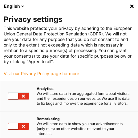
English
Vyberte místo pro doručení
Privacy settings
Výběr stránky země/oblasti může ovlivnit různé faktory
This website protects your privacy by adhering to the European
Union General Data Protection Regulation (GDPR). We will not
Zobrazit všechna místa
use your data for any purpose that you do not consent to and
only to the extent not exceeding data which is necessary in
relation to a specific purpose(s) of processing. You can grant
Přejít na www.igus.com
your consent(s) to use your data for specific purposes below or
by clicking "Agree to all".
Visit our Privacy Policy page for more
(0)
Analytics
We will store data in an aggregated form about visitors
Domovská stránka
Produkty
iset
and their experiences on our website. We use this data
to fix bugs and improve the experience for all visitors.
iSet – Zjednodušení
Remarketing
We will store data to show you our advertisements
(only ours) on other websites relevant to your
sofistikovaných <br>
interests.