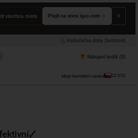
Přejít na www.igus.com
it všechna místa
Kalkulačka doby životnosti
Nákupní košík
(0)
CZ
(
CS
)
Moje kontaktní osoba
ektivní🗸