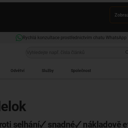
Zobraz
Rychlá konzultace prostřednictvím chatu WhatsApp
Odvětví
Služby
Společnost
delok
oti selhání🗸 snadné🗸 nákladově ef