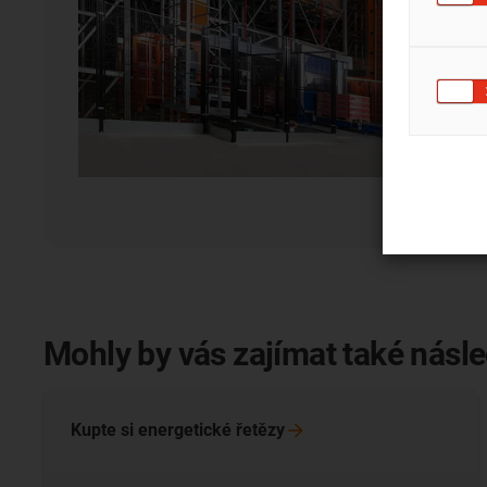
Mohly by vás zajímat také násle
Kupte si energetické
řetězy