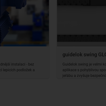
guidelok swing GL
nější instalaci - bez
Guidelok swing je velmi k
í lepicích podložek a
aplikace s pohyblivou sp
jeřábu a zvyšuje bezpečno