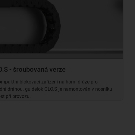
O.S - šroubovaná verze
ompaktní blokovací zařízení na horní dráze pro
odní dráhou. guidelok GLO.S je namontován v nosníku
st při provozu.