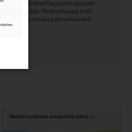
all
e guidelok slimline P bezpečné uchycení
getických řetězů. Předmontovaný řetěz
zkrátit dobu instalace při nastavování
websites
Nechat recyklovat energetické
řetězy