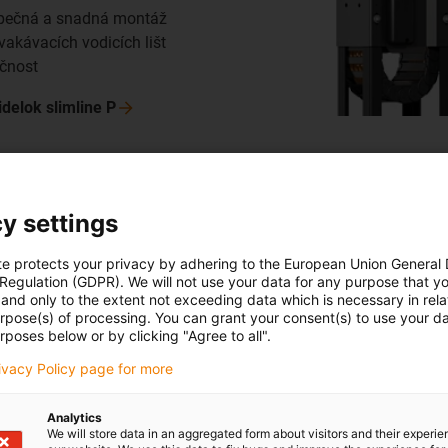
zpečná a snadná montáž
akávacích vodicích lišt
čnost
delok slimline
P
y settings
Skladovac
te protects your privacy by adhering to the European Union General
společnos
 Regulation (GDPR). We will not use your data for any purpose that y
and only to the extent not exceeding data which is necessary in relat
urpose(s) of processing. You can grant your consent(s) to use your da
SIVAplan GmbH &
rposes below or by clicking "Agree to all".
skladovací syst
rivacy Policy page for more
SIVAplan otesto
systém napájení
Analytics
instalovat mno
We will store data in an aggregated form about visitors and their experi