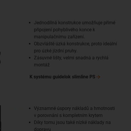
Jednodílná konstrukce umožňuje přímé
připojení pohyblivého konce k
manipulačnímu zařízení.
Obzvláště úzká konstrukce, proto ideální
pro úzké jízdní pruhy.
Zásuvné lišty, velmi snadná a rychlá
montáž
K systému guidelok slimline
PS
Významné úspory nákladů a hmotnosti
v porovnání s kompletním krytem
Díky tomu jsou také nízké náklady na
dopravu