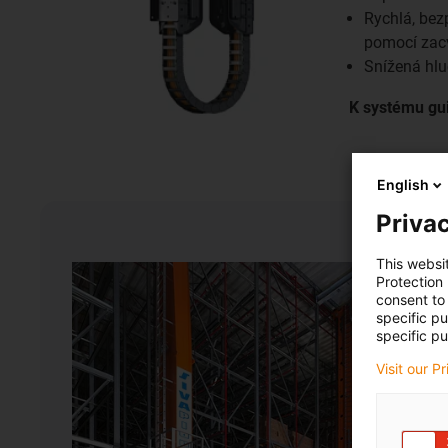
Rychlá, be
pomocí zacv
Snížená hlu
K systému gui
English
Privac
This websi
Protection
consent to 
specific p
specific pu
Visit our P