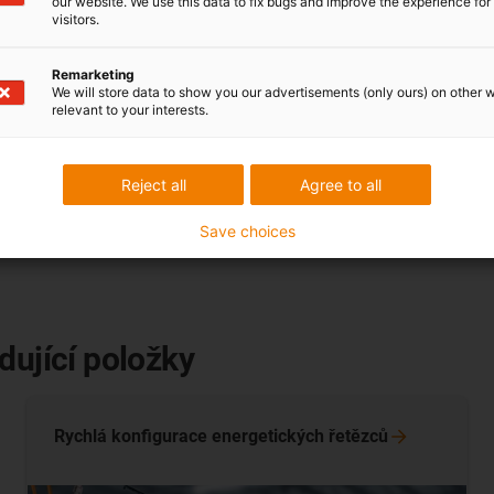
our website. We use this data to fix bugs and improve the experience for 
vahadlu zaručuj
visitors.
závěsných ener
pomáhá obsluze 
Remarketing
We will store data to show you our advertisements (only ours) on other 
jednotek SRU.
relevant to your interests.
Více informací
Reject all
Agree to all
Save choices
dující položky
Rychlá konfigurace energetických
řetězců