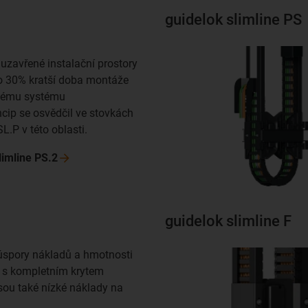
guidelok slimline PS
uzavřené instalační prostory
o 30% kratší doba montáže
nému systému
ncip se osvědčil ve stovkách
L.P v této oblasti.
limline
PS.2
guidelok slimline F
spory nákladů a hmotnosti
 s kompletním krytem
sou také nízké náklady na