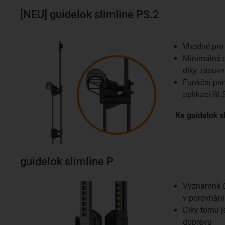
[NEU] guidelok slimline PS.2
Vhodné pro 
Minimálně 
díky zásuv
Funkční pri
aplikací GLS
Ke guidelok s
guidelok slimline P
Významné ú
v porovnání
Díky tomu j
dopravu