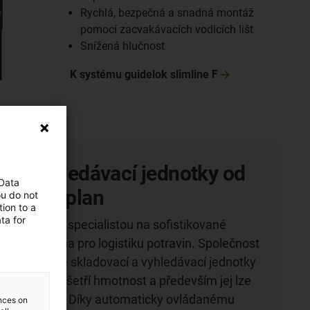
Rychlá, bezpečná a snadná montáž
pomocí zacvakávacích vodicích lišt
Snížená hlučnost
K systému guidelok slimline
F
í a vyhledávací jednotky od
 Data
ti SIVAplan
ou do not
ion to a
ta for
 Co. KG je specialistou na sofistikované
émy, zejména pro logistiku potravin. Společnost
vala pro své skladovací a vyhledávací jednotky
 igus, který šetří hmotnost a především jej lze
hem rychleji. Díky automaticky ovládanému
ences on