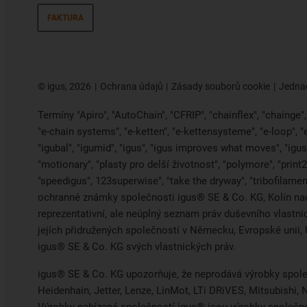
FAKTURA
©
igus, 2026
Ochrana údajů
Zásady souborů cookie
Jednac
Termíny "Apiro", "AutoChain", "CFRIP", "chainflex", "chainge", "
"e-chain systems", "e-ketten", "e-kettensysteme", "e-loop", 
"igubal", "igumid", "igus", "igus improves what moves", "igus:
"motionary", "plasty pro delší životnost", "polymore", "print
"speedigus", 123superwise", "take the dryway", "tribofilament
ochranné známky společnosti igus® SE & Co. KG, Kolín na
reprezentativní, ale neúplný seznam práv duševního vlastn
jejích přidružených společností v Německu, Evropské uni
igus® SE & Co. KG svých vlastnických práv.
igus® SE & Co. KG upozorňuje, že neprodává výrobky spole
Heidenhain, Jetter, Lenze, LinMot, LTi DRiVES, Mitsubishi
Výrobky nabízené společností igus® jsou výrobky společn