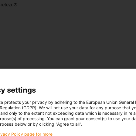
e-řetězu®
y settings
AG200
te protects your privacy by adhering to the European Union General
a Bi: 57 mm
 Regulation (GDPR). We will not use your data for any purpose that y
bu R: 55 - 250 mmRozteč: 46
and only to the extent not exceeding data which is necessary in relat
urpose(s) of processing. You can grant your consent(s) to use your da
rposes below or by clicking "Agree to all".
nelze
otevřít
rivacy Policy page for more