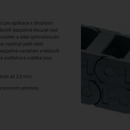
bů pro aplikace s dlouhými
ězci® bezpečně klouzat nad
rozšířen a dále optimalizován
 zajišťují ještě delší
 bezpečné navlečení e-řetězu®
ká podlahová vodítka jsou
osti až 2,0 m/s.
pracovním prostoru.