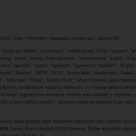
í řád
Otisk
Podmínky
Nastavení ochrany dat
Jednací řád
řetězy pro jeřáby", "conprotect", "cradle-chain", "CTD", "drygear", "dryl
"energy
chain", "energy chain systems", "enjoyneering", "e-skin", "e-spool",
bike", "igusGO", "igutex", "iguverse", "iguversum", "kineKIT",
"kopla"
2mold", "Rawbot", "RBTX", "RCYL", "readycable", "readychain", "ReBeL", 
", "tribotape", "triflex", "twisterchain", "when it moves, igus improv
d Rýnem, ve Spolkové republice Německo a v mnoha dalších zemích 
ictví (např. registrované ochranné známky nebo žádosti o registra
i, USA a/nebo dalších zemích. Absence ochranné známky, loga neb
čností Allen Bradley, B&R, Baumüller, Beckhoff, Lahr, Control Tec
, NUM, Parker, Bosch Rexroth, SEW, Siemens, Stöber ani jiných výr
osti igus® SE & Co. KG.