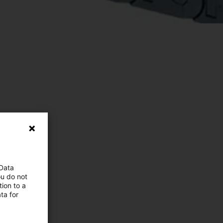
 Data
ou do not
ion to a
ta for