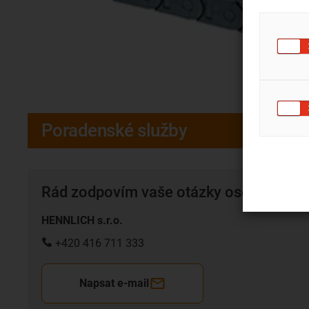
Poradenské služby
Rád zodpovím vaše otázky osobne
HENNLICH s.r.o.
+420 416 711 333
Napsat e-mail