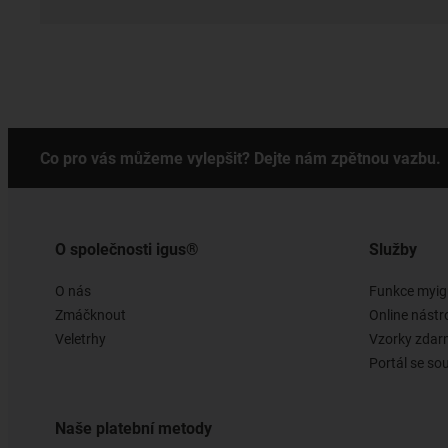
Co pro vás můžeme vylepšit? Dejte nám zpětnou vazbu.
O společnosti igus®
Služby
O nás
Funkce myig
Zmáčknout
Online nástr
Veletrhy
Vzorky zda
Portál se so
Naše platební metody