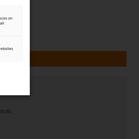
ences on
all
websites
ce
16:00.