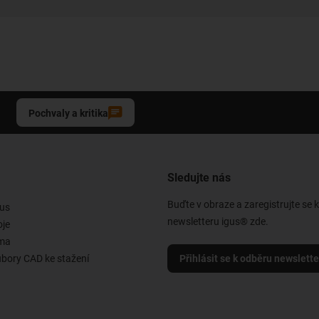
Pochvaly a kritika
Sledujte nás
Buďte v obraze a zaregistrujte se 
us
newsletteru igus® zde.
oje
rma
ubory CAD ke stažení
Přihlásit se k odběru newslett