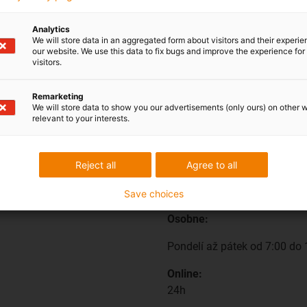
Analytics
We will store data in an aggregated form about visitors and their experi
our website. We use this data to fix bugs and improve the experience for 
visitors.
Remarketing
We will store data to show you our advertisements (only ours) on other 
relevant to your interests.
Reject all
Agree to all
Preprava a konzulta
Save choices
Osobne:
Pondelí až pátek od 7:00 do 
Online:
24h