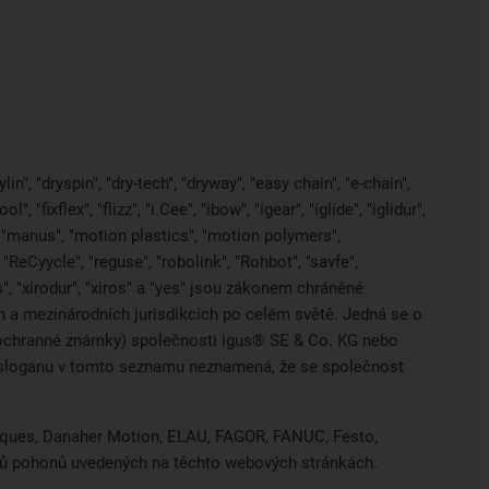
in", "dryspin", "dry-tech", "dryway", "easy chain", "e-chain",
 "fixflex", "flizz", "i.Cee", "ibow", "igear", "iglide", "iglidur",
, "manus", "motion plastics", "motion polymers",
"ReCyycle", "reguse", "robolink", "Rohbot", "savfe",
es", "xirodur", "xiros" a "yes" jsou zákonem chráněné
a mezinárodních jurisdikcích po celém světě. Jedná se o
ci ochranné známky) společnosti igus® SE & Co. KG nebo
o sloganu v tomto seznamu neznamená, že se společnost
hniques, Danaher Motion, ELAU, FAGOR, FANUC, Festo,
obců pohonů uvedených na těchto webových stránkách.