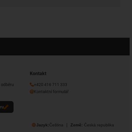
Kontakt
k odběru
+420 416 711 333
Kontaktní formulář
eru
Jazyk:
Čeština
Země:
Česká republika