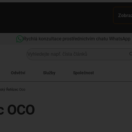
Zobraz
Rychlá konzultace prostřednictvím chatu WhatsApp
Odvětví
Služby
Společnost
ský Řetězec Oco
ec OCO