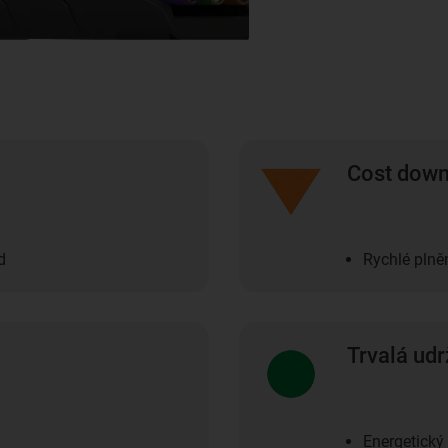
Cost dow
d
Rychlé plně
Trvalá udr
Energetický