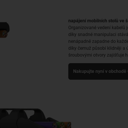
napájení mobilních stolů ve
Organizované vedení kabelů j
díky snadné manipulaci stává
nenápadně zapadne do každé k
díky čemuž působí klidněji a
šroubovými otvory zajišťuje h
Nakupujte nyní v obchodě 