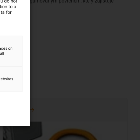
o magnetu s pogumovaným povrchem, který zajišťuje
ou do not
ion to a
vní ploše.
ta for
ences on
all
websites
Triflex
R