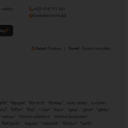
k odběru
+420 416 711 333
Kontaktní formulář
eru
Jazyk:
Čeština
Země:
Česká republika
in", "dryspin", "dry-tech", "dryway", "easy chain", "e-chain",
 "fixflex", "flizz", "i.Cee", "ibow", "igear", "iglide", "iglidur",
, "manus", "motion plastics", "motion polymers",
"ReCyycle", "reguse", "robolink", "Rohbot", "savfe",