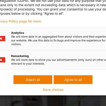
připevnit pomocí speciálníh
 Regulation (GDPR). We will not use your data for any purpose that y
and only to the extent not exceeding data which is necessary in relat
dodatečnou přilnavost k praco
urpose(s) of processing. You can grant your consent(s) to use your da
rposes below or by clicking "Agree to all".
rivacy Policy page for more
Analytics
We will store data in an aggregated form about visitors and their experi
our website. We use this data to fix bugs and improve the experience for 
visitors.
Remarketing
We will store data to show you our advertisements (only ours) on other 
relevant to your interests.
Reject all
Agree to all
Office chain
ZF14
Save choices