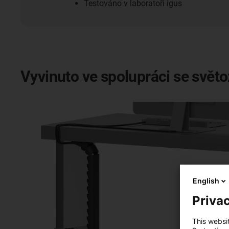
Testováno v laboratoři igus
Vyvinuto ve spolupráci se svě
English
Privac
This websi