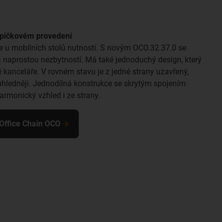
 špičkovém provedení
e u mobilních stolů nutností. S novým OCO.32.37.0 se
 naprostou nezbytností. Má také jednoduchý design, který
anceláře. V rovném stavu je z jedné strany uzavřený,
 úhledněji. Jednodílná konstrukce se skrytým spojením
armonický vzhled i ze strany.
Office Chain OCO