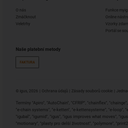
O nás
Funkce myig
Zmáčknout
Online nástr
Veletrhy
Vzorky zda
Portál se so
Naše platební metody
FAKTURA
©
igus, 2026
Ochrana údajů
Zásady souborů cookie
Jednac
Termíny "Apiro", "AutoChain", "CFRIP", "chainflex", "chainge", "
"e-chain systems", "e-ketten", "e-kettensysteme", "e-loop", 
"igubal", "igumid", "igus", "igus improves what moves", "igus:
"motionary", "plasty pro delší životnost", "polymore", "print