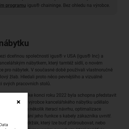
ním programu
igus® chaininge. Bez ohledu na výrobce.
 nábytku
ezi dceřinou společností igus® v USA (igus® Inc) a
ancelářským nábytkem, který tamtéž sídlí, o novém
ce pro nábytek. V současné době používali vlastnoručně
lový žlab. Hledali proto něco pevnějšího a vizuálně
ci svých pracovních stolů.
pokračovala a ke konci roku 2022 byla schopna představit
ignem. To na výrobce kancelářského nábytku udělalo
oku proběhlo několik iterací návrhu, optimalizace
 řetězu a testování jeho funkce s kabely zákazníka uvnitř.
bou koncích držák, který lze buď přišroubovat, nebo
 Data