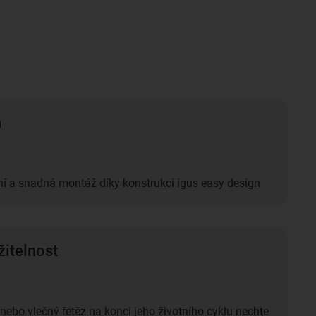
n
ní a snadná montáž díky konstrukci igus easy design
žitelnost
 nebo vlečný řetěz na konci jeho životního cyklu nechte