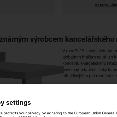
v recyklač
toznámým výrobcem kancelářského
V roce 2019 začala jednání m
globálním hráčem na trhu s k
konceptu energetického řetěz
navržený, relativně lehký kabe
přitažlivějšího pro moderniza
Společnost igus® v projektu 
koncept s propracovaným des
dojem. Během uplynulých 2,5 r
y settings
velikosti, pevnosti a estetiky
Současný design využívá na o
te protects your privacy by adhering to the European Union General