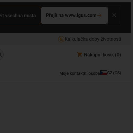
Přejít na www.igus.com
it všechna místa
Kalkulačka doby životnosti
Nákupní košík
(0)
CZ
(
CS
)
Moje kontaktní osoba