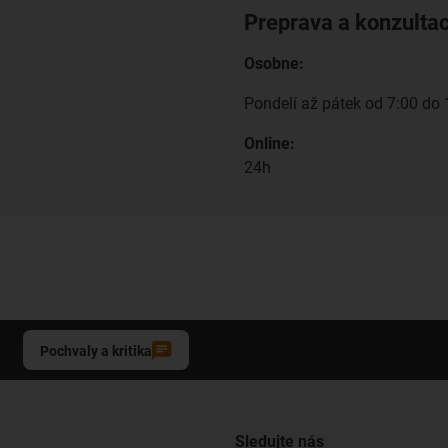
Preprava a konzulta
Osobne:
Pondelí až pátek od 7:00 do 
Online:
24h
Pochvaly a kritika
Sledujte nás