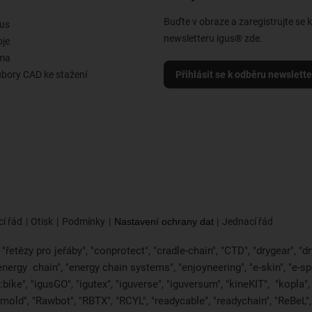
Buďte v obraze a zaregistrujte se 
us
newsletteru igus® zde.
oje
rma
ubory CAD ke stažení
Přihlásit se k odběru newslett
í řád
Otisk
Podmínky
Nastavení ochrany dat
Jednací řád
řetězy pro jeřáby", "conprotect", "cradle-chain", "CTD", "drygear", "dryl
"energy
chain", "energy chain systems", "enjoyneering", "e-skin", "e-spool",
bike", "igusGO", "igutex", "iguverse", "iguversum", "kineKIT",
"kopla"
2mold", "Rawbot", "RBTX", "RCYL", "readycable", "readychain", "ReBeL", 