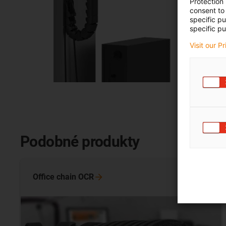
Protection
consent to 
specific p
specific pu
Visit our P
Podobné produkty
Office chain
OCR