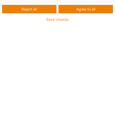
Reject all
Agree to all
Save choices
Osvědčená konstrukce pro nejvyšší třídu čistoty.
Doplnění produktové řady e-skin®. SKS24 vyplňuje
mezeru mezi nejmenšími modely e-skin® SKS20 a
SKS28. Skořepiny tvoří vnitřní výška 24 mm a vnitřní
šířka 48 mm. Boční články a uzamykací mechanismus
mají tloušťku SKS28, čímž se maximalizuje
nepodepřená délka.