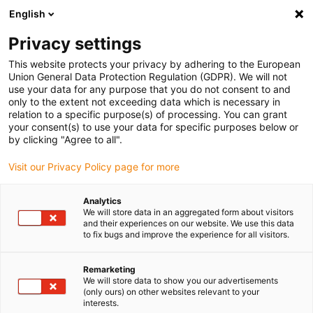
English
Vyberte místo pro doručení
Privacy settings
Výběr stránky země/oblasti může ovlivnit různé faktory
This website protects your privacy by adhering to the European
Union General Data Protection Regulation (GDPR). We will not
Zobrazit všechna místa
use your data for any purpose that you do not consent to and
only to the extent not exceeding data which is necessary in
relation to a specific purpose(s) of processing. You can grant
Přejít na www.igus.com
your consent(s) to use your data for specific purposes below or
by clicking "Agree to all".
Visit our Privacy Policy page for more
(0)
Analytics
We will store data in an aggregated form about visitors
Domovská stránka
Nové produkty
e-skin SKS24
and their experiences on our website. We use this data
to fix bugs and improve the experience for all visitors.
e-skin® SKS24
Remarketing
We will store data to show you our advertisements
(only ours) on other websites relevant to your
interests.